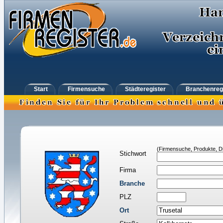
Start
Firmensuche
Städteregister
Branchenreg
(Firmensuche, Produkte, Di
Stichwort
Firma
Branche
PLZ
Ort