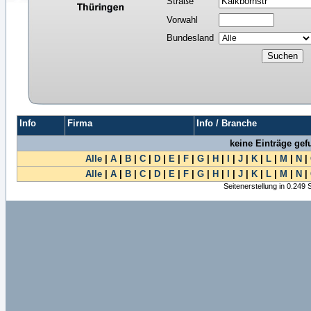
Straße
Vorwahl
Bundesland
Info
Firma
Info / Branche
keine Einträge ge
Alle
|
A
|
B
|
C
|
D
|
E
|
F
|
G
|
H
|
I
|
J
|
K
|
L
|
M
|
N
|
Alle
|
A
|
B
|
C
|
D
|
E
|
F
|
G
|
H
|
I
|
J
|
K
|
L
|
M
|
N
|
Seitenerstellung in 0.249