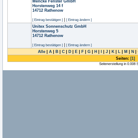
Mencke Fenster GmbH
Horstenweg 14 f
14712
Rathenow
|
[ Eintrag bestätigen ]
[ Eintrag ändern ]
Unitex Sonnenschutz GmbH
Horstenweg 5
14712
Rathenow
|
[ Eintrag bestätigen ]
[ Eintrag ändern ]
Alle
|
A
|
B
|
C
|
D
|
E
|
F
|
G
|
H
|
I
|
J
|
K
|
L
|
M
|
N
|
Seiten:
[1]
Seitenerstellung in 0.008