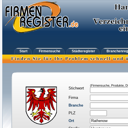
Start
Firmensuche
Städteregister
Branchenreg
(Firmensuche, Produkte, Di
Stichwort
Firma
Branche
PLZ
Ort