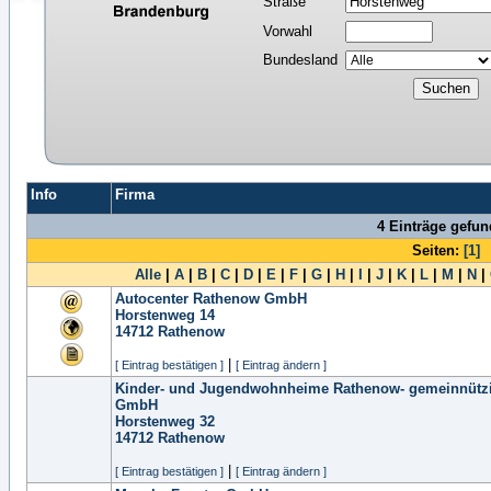
Straße
Vorwahl
Bundesland
Info
Firma
4 Einträge gefu
Seiten:
[1]
Alle
|
A
|
B
|
C
|
D
|
E
|
F
|
G
|
H
|
I
|
J
|
K
|
L
|
M
|
N
|
Autocenter Rathenow GmbH
Horstenweg 14
14712
Rathenow
|
[ Eintrag bestätigen ]
[ Eintrag ändern ]
Kinder- und Jugendwohnheime Rathenow- gemeinnütz
GmbH
Horstenweg 32
14712
Rathenow
|
[ Eintrag bestätigen ]
[ Eintrag ändern ]