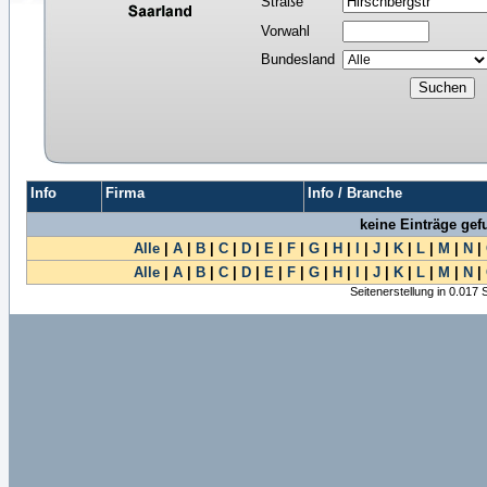
Straße
Vorwahl
Bundesland
Info
Firma
Info / Branche
keine Einträge ge
Alle
|
A
|
B
|
C
|
D
|
E
|
F
|
G
|
H
|
I
|
J
|
K
|
L
|
M
|
N
|
Alle
|
A
|
B
|
C
|
D
|
E
|
F
|
G
|
H
|
I
|
J
|
K
|
L
|
M
|
N
|
Seitenerstellung in 0.017