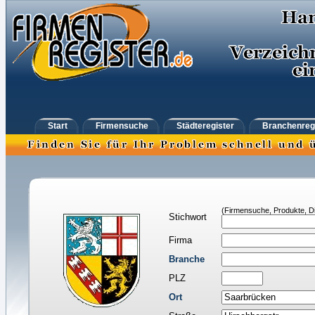
Start
Firmensuche
Städteregister
Branchenreg
(Firmensuche, Produkte, Di
Stichwort
Firma
Branche
PLZ
Ort