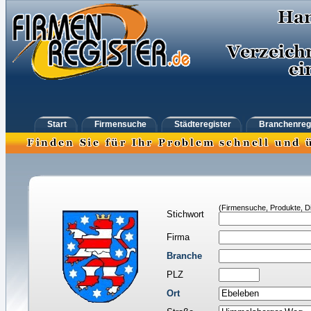
Start
Firmensuche
Städteregister
Branchenreg
(Firmensuche, Produkte, Di
Stichwort
Firma
Branche
PLZ
Ort