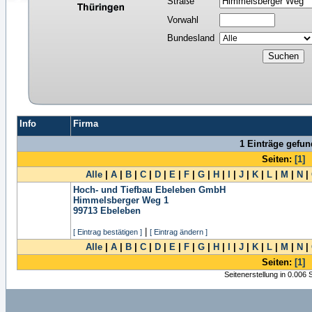
Straße
Vorwahl
Bundesland
Info
Firma
1 Einträge gefu
Seiten:
[1]
Alle
|
A
|
B
|
C
|
D
|
E
|
F
|
G
|
H
|
I
|
J
|
K
|
L
|
M
|
N
|
Hoch- und Tiefbau Ebeleben GmbH
Himmelsberger Weg 1
99713
Ebeleben
|
[ Eintrag bestätigen ]
[ Eintrag ändern ]
Alle
|
A
|
B
|
C
|
D
|
E
|
F
|
G
|
H
|
I
|
J
|
K
|
L
|
M
|
N
|
Seiten:
[1]
Seitenerstellung in 0.006