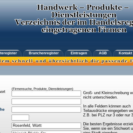
teregister
Branchenregister
Eintragen
AGB
Kontakt
(Firmensuche, Produkte, Dienstleistungen)
ort
Groß- und Kleinschreibung w
nicht unterschieden.
In alle Feldern können auch
che
Teilausdrücke eingegeben we
Z.B. bei PLZ nur 3 oder nur 
Die besten Ergebnisse erziel
Sie, wenn sie ein Stichwort 
eine Stadt eingeben