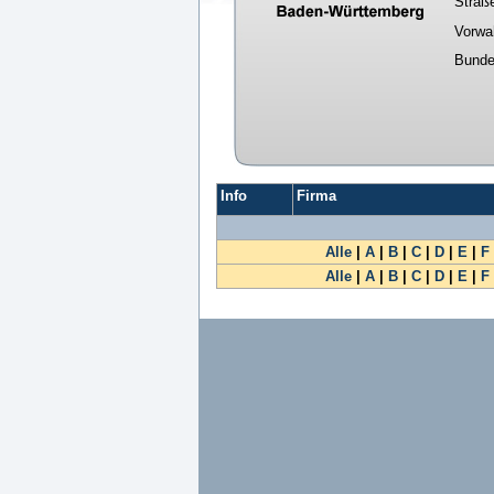
Straß
Vorwa
Bunde
Info
Firma
Alle
|
A
|
B
|
C
|
D
|
E
|
F
Alle
|
A
|
B
|
C
|
D
|
E
|
F