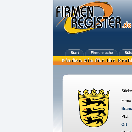
Start
Firmensuche
Städ
Stichw
Firma
Bran
PLZ
Ort