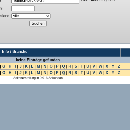
e
hl
sland
Info / Branche
keine Einträge gefunden
|
G
|
H
|
I
|
J
|
K
|
L
|
M
|
N
|
O
|
P
|
Q
|
R
|
S
|
T
|
U
|
V
|
W
|
X
|
Y
|
Z
|
G
|
H
|
I
|
J
|
K
|
L
|
M
|
N
|
O
|
P
|
Q
|
R
|
S
|
T
|
U
|
V
|
W
|
X
|
Y
|
Z
Seitenerstellung in 0.013 Sekunden