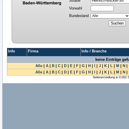
Straße
Vorwahl
Bundesland
Info
Firma
Info / Branche
keine Einträge ge
Alle
|
A
|
B
|
C
|
D
|
E
|
F
|
G
|
H
|
I
|
J
|
K
|
L
|
M
|
N
|
Alle
|
A
|
B
|
C
|
D
|
E
|
F
|
G
|
H
|
I
|
J
|
K
|
L
|
M
|
N
|
Seitenerstellung in 0.002