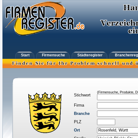
Start
Firmensuche
Städteregister
Branchenreg
(Firmensuche, Produkte, Di
Stichwort
Firma
Branche
PLZ
Ort