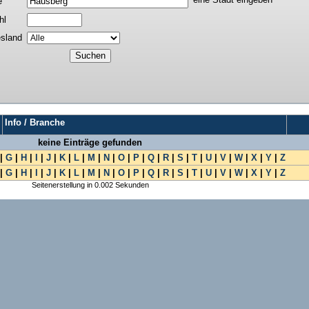
e
hl
sland
Info / Branche
keine Einträge gefunden
|
G
|
H
|
I
|
J
|
K
|
L
|
M
|
N
|
O
|
P
|
Q
|
R
|
S
|
T
|
U
|
V
|
W
|
X
|
Y
|
Z
|
G
|
H
|
I
|
J
|
K
|
L
|
M
|
N
|
O
|
P
|
Q
|
R
|
S
|
T
|
U
|
V
|
W
|
X
|
Y
|
Z
Seitenerstellung in 0.002 Sekunden