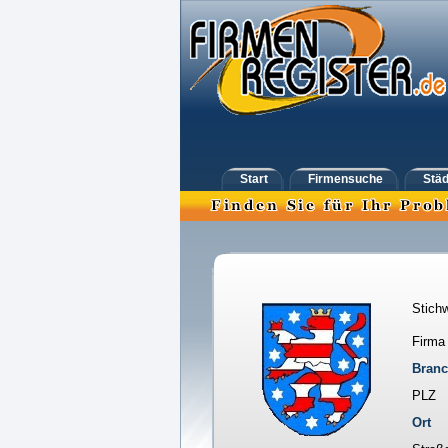
Start
Firmensuche
Städ
Stichw
Firma
Bran
PLZ
Ort