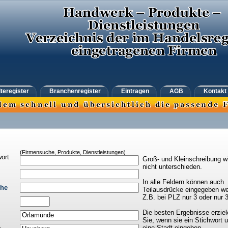
teregister
Branchenregister
Eintragen
AGB
Kontakt
(Firmensuche, Produkte, Dienstleistungen)
ort
Groß- und Kleinschreibung w
nicht unterschieden.
In alle Feldern können auch
che
Teilausdrücke eingegeben we
Z.B. bei PLZ nur 3 oder nur 
Die besten Ergebnisse erziel
Sie, wenn sie ein Stichwort 
eine Stadt eingeben