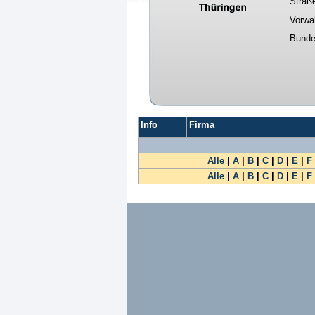
Straß
Vorwa
Bunde
Info
Firma
Alle
|
A
|
B
|
C
|
D
|
E
|
F
Alle
|
A
|
B
|
C
|
D
|
E
|
F