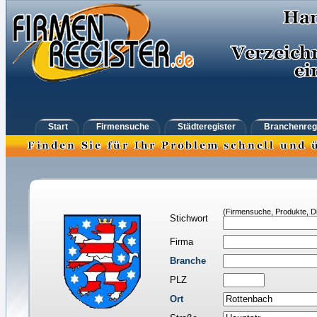
Start
Firmensuche
Städteregister
Branchenreg
(Firmensuche, Produkte, Di
Stichwort
Firma
Branche
PLZ
Ort