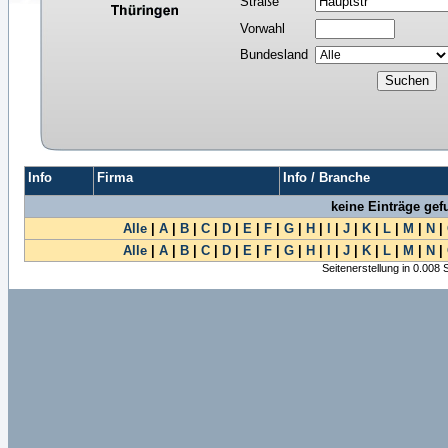
Straße
Vorwahl
Bundesland
Info
Firma
Info / Branche
keine Einträge ge
Alle
|
A
|
B
|
C
|
D
|
E
|
F
|
G
|
H
|
I
|
J
|
K
|
L
|
M
|
N
|
Alle
|
A
|
B
|
C
|
D
|
E
|
F
|
G
|
H
|
I
|
J
|
K
|
L
|
M
|
N
|
Seitenerstellung in 0.008