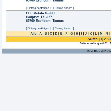
65760
Eschborn, Taunus
|
[ Eintrag bestätigen ]
[ Eintrag ändern ]
CBL Mobile GmbH
Hauptstr. 131-137
65760
Eschborn, Taunus
|
[ Eintrag bestätigen ]
[ Eintrag ändern ]
Alle
|
A
|
B
|
C
|
D
|
E
|
F
|
G
|
H
|
I
|
J
|
K
|
L
|
M
|
N
|
Seiten:
[1]
2
3
Seitenerstellung in 0.011
© 2004 - 2026 w