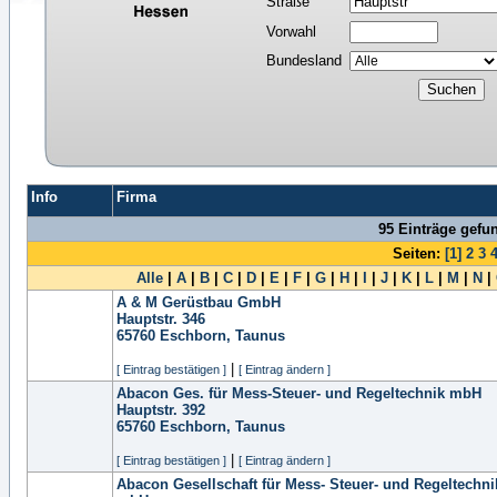
Straße
Vorwahl
Bundesland
Info
Firma
95 Einträge gefu
Seiten:
[1]
2
3
Alle
|
A
|
B
|
C
|
D
|
E
|
F
|
G
|
H
|
I
|
J
|
K
|
L
|
M
|
N
|
A & M Gerüstbau GmbH
Hauptstr. 346
65760
Eschborn, Taunus
|
[ Eintrag bestätigen ]
[ Eintrag ändern ]
Abacon Ges. für Mess-Steuer- und Regeltechnik mbH
Hauptstr. 392
65760
Eschborn, Taunus
|
[ Eintrag bestätigen ]
[ Eintrag ändern ]
Abacon Gesellschaft für Mess- Steuer- und Regeltechni