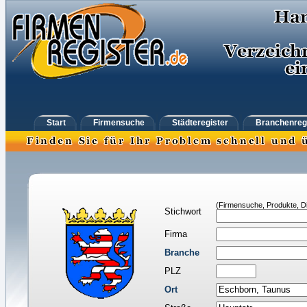
Start
Firmensuche
Städteregister
Branchenreg
(Firmensuche, Produkte, Di
Stichwort
Firma
Branche
PLZ
Ort