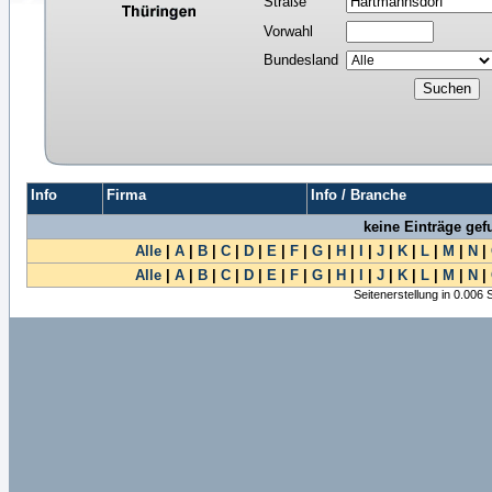
Straße
Vorwahl
Bundesland
Info
Firma
Info / Branche
keine Einträge ge
Alle
|
A
|
B
|
C
|
D
|
E
|
F
|
G
|
H
|
I
|
J
|
K
|
L
|
M
|
N
|
Alle
|
A
|
B
|
C
|
D
|
E
|
F
|
G
|
H
|
I
|
J
|
K
|
L
|
M
|
N
|
Seitenerstellung in 0.006