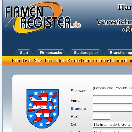
Start
Firmensuche
Städteregister
Branchenreg
(Firmensuche, Produkte, Di
Stichwort
Firma
Branche
PLZ
Ort