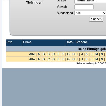
Straße
Vorwahl
Bundesland
Info
Firma
Info / Branche
keine Einträge ge
Alle
|
A
|
B
|
C
|
D
|
E
|
F
|
G
|
H
|
I
|
J
|
K
|
L
|
M
|
N
|
Alle
|
A
|
B
|
C
|
D
|
E
|
F
|
G
|
H
|
I
|
J
|
K
|
L
|
M
|
N
|
Seitenerstellung in 0.003