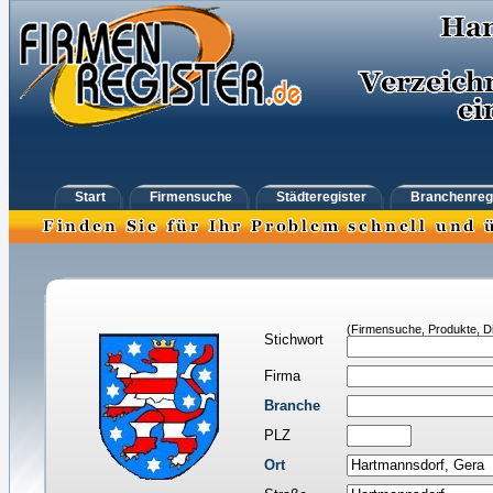
Start
Firmensuche
Städteregister
Branchenreg
(Firmensuche, Produkte, Di
Stichwort
Firma
Branche
PLZ
Ort