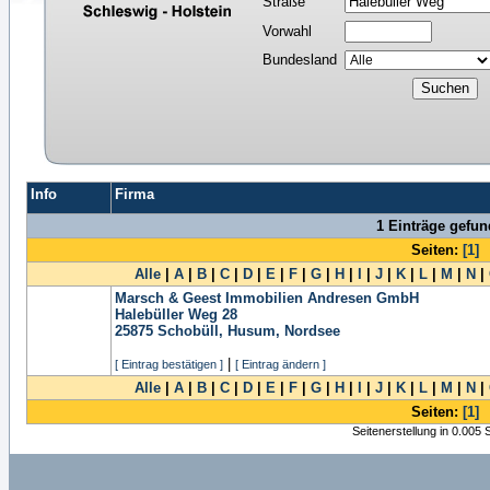
Straße
Vorwahl
Bundesland
Info
Firma
1 Einträge gefu
Seiten:
[1]
Alle
|
A
|
B
|
C
|
D
|
E
|
F
|
G
|
H
|
I
|
J
|
K
|
L
|
M
|
N
|
Marsch & Geest Immobilien Andresen GmbH
Halebüller Weg 28
25875
Schobüll, Husum, Nordsee
|
[ Eintrag bestätigen ]
[ Eintrag ändern ]
Alle
|
A
|
B
|
C
|
D
|
E
|
F
|
G
|
H
|
I
|
J
|
K
|
L
|
M
|
N
|
Seiten:
[1]
Seitenerstellung in 0.005