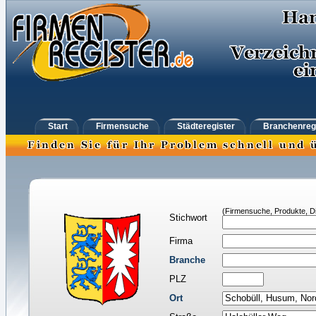
Start
Firmensuche
Städteregister
Branchenreg
(Firmensuche, Produkte, Di
Stichwort
Firma
Branche
PLZ
Ort