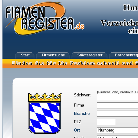
Start
Firmensuche
Städteregister
Branchenreg
(Firmensuche, Produkte, Di
Stichwort
Firma
Branche
PLZ
Ort