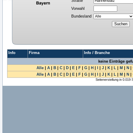
Straße
Vorwahl
Bundesland
Info
Firma
Info / Branche
keine Einträge ge
Alle
|
A
|
B
|
C
|
D
|
E
|
F
|
G
|
H
|
I
|
J
|
K
|
L
|
M
|
N
|
Alle
|
A
|
B
|
C
|
D
|
E
|
F
|
G
|
H
|
I
|
J
|
K
|
L
|
M
|
N
|
Seitenerstellung in 0.019