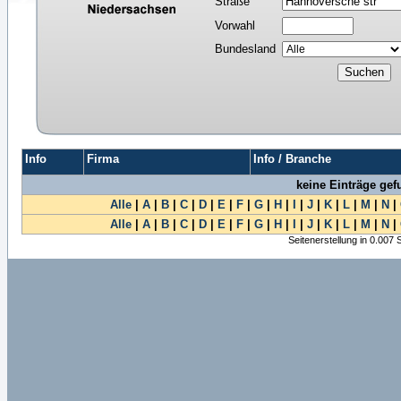
Straße
Vorwahl
Bundesland
Info
Firma
Info / Branche
keine Einträge ge
Alle
|
A
|
B
|
C
|
D
|
E
|
F
|
G
|
H
|
I
|
J
|
K
|
L
|
M
|
N
|
Alle
|
A
|
B
|
C
|
D
|
E
|
F
|
G
|
H
|
I
|
J
|
K
|
L
|
M
|
N
|
Seitenerstellung in 0.007