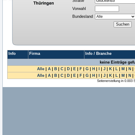
Straße
Vorwahl
Bundesland
Info
Firma
Info / Branche
keine Einträge ge
Alle
|
A
|
B
|
C
|
D
|
E
|
F
|
G
|
H
|
I
|
J
|
K
|
L
|
M
|
N
|
Alle
|
A
|
B
|
C
|
D
|
E
|
F
|
G
|
H
|
I
|
J
|
K
|
L
|
M
|
N
|
Seitenerstellung in 0.003