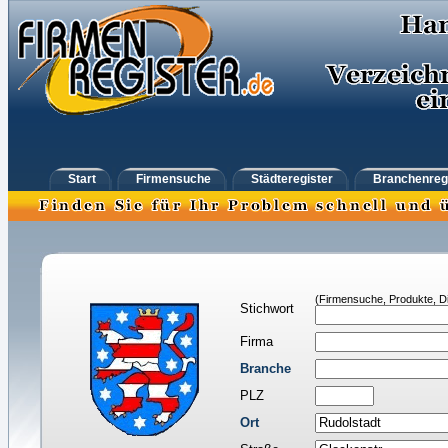
Start
Firmensuche
Städteregister
Branchenreg
(Firmensuche, Produkte, Di
Stichwort
Firma
Branche
PLZ
Ort