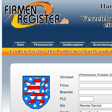
Start
Firmensuche
Städteregister
Branchenreg
(Firmensuche, Produkte, Di
Stichwort
Firma
Branche
PLZ
Ort