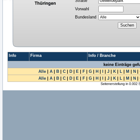
Straße
Vorwahl
Bundesland
Info
Firma
Info / Branche
keine Einträge ge
Alle
|
A
|
B
|
C
|
D
|
E
|
F
|
G
|
H
|
I
|
J
|
K
|
L
|
M
|
N
|
Alle
|
A
|
B
|
C
|
D
|
E
|
F
|
G
|
H
|
I
|
J
|
K
|
L
|
M
|
N
|
Seitenerstellung in 0.002