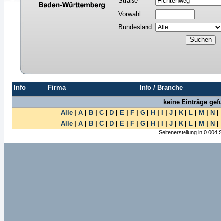
Straße
Vorwahl
Bundesland
Info
Firma
Info / Branche
keine Einträge ge
Alle
|
A
|
B
|
C
|
D
|
E
|
F
|
G
|
H
|
I
|
J
|
K
|
L
|
M
|
N
|
Alle
|
A
|
B
|
C
|
D
|
E
|
F
|
G
|
H
|
I
|
J
|
K
|
L
|
M
|
N
|
Seitenerstellung in 0.004