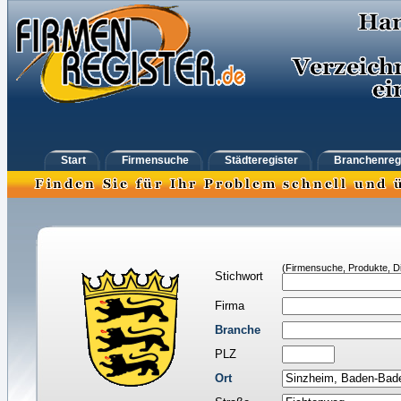
Start
Firmensuche
Städteregister
Branchenreg
(Firmensuche, Produkte, Di
Stichwort
Firma
Branche
PLZ
Ort