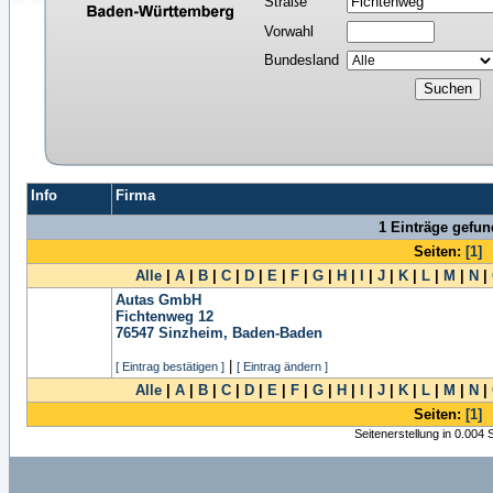
Straße
Vorwahl
Bundesland
Info
Firma
1 Einträge gefu
Seiten:
[1]
Alle
|
A
|
B
|
C
|
D
|
E
|
F
|
G
|
H
|
I
|
J
|
K
|
L
|
M
|
N
|
Autas GmbH
Fichtenweg 12
76547
Sinzheim, Baden-Baden
|
[ Eintrag bestätigen ]
[ Eintrag ändern ]
Alle
|
A
|
B
|
C
|
D
|
E
|
F
|
G
|
H
|
I
|
J
|
K
|
L
|
M
|
N
|
Seiten:
[1]
Seitenerstellung in 0.004