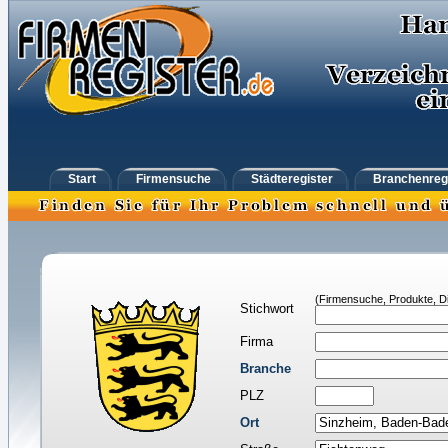
Start
Firmensuche
Städteregister
Branchenreg
(Firmensuche, Produkte, Di
Stichwort
Firma
Branche
PLZ
Ort