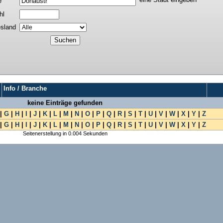
e
hl
sland
Info / Branche
keine Einträge gefunden
|
G
|
H
|
I
|
J
|
K
|
L
|
M
|
N
|
O
|
P
|
Q
|
R
|
S
|
T
|
U
|
V
|
W
|
X
|
Y
|
Z
|
G
|
H
|
I
|
J
|
K
|
L
|
M
|
N
|
O
|
P
|
Q
|
R
|
S
|
T
|
U
|
V
|
W
|
X
|
Y
|
Z
Seitenerstellung in 0.004 Sekunden