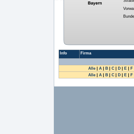
Straß
Vorwa
Bunde
Info
Firma
Alle
|
A
|
B
|
C
|
D
|
E
|
F
Alle
|
A
|
B
|
C
|
D
|
E
|
F