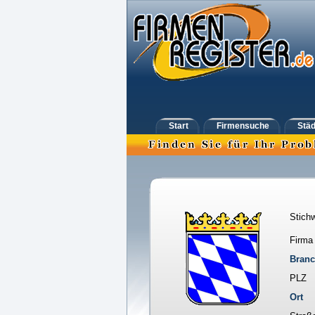
Start
Firmensuche
Städ
Stichw
Firma
Bran
PLZ
Ort