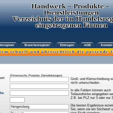
teregister
Branchenregister
Eintragen
AGB
Kontakt
(Firmensuche, Produkte, Dienstleistungen)
ort
Groß- und Kleinschreibung w
nicht unterschieden.
In alle Feldern können auch
che
Teilausdrücke eingegeben we
Z.B. bei PLZ nur 3 oder nur 
Die besten Ergebnisse erziel
Sie, wenn sie ein Stichwort 
eine Stadt eingeben