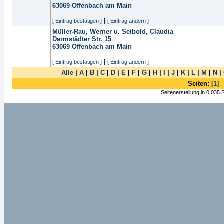
63069
Offenbach am Main
|
[ Eintrag bestätigen ]
[ Eintrag ändern ]
Müller-Rau, Werner u. Seibold, Claudia
Darmstädter Str. 15
63069
Offenbach am Main
|
[ Eintrag bestätigen ]
[ Eintrag ändern ]
Alle
|
A
|
B
|
C
|
D
|
E
|
F
|
G
|
H
|
I
|
J
|
K
|
L
|
M
|
N
|
Seiten:
[1]
Seitenerstellung in 0.035