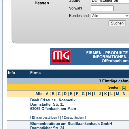
Straße
Vorwahl
Bundesland
Info
Firma
3 Einträge gefu
Seiten:
[1]
Alle
|
A
|
B
|
C
|
D
|
E
|
F
|
G
|
H
|
I
|
J
|
K
|
L
|
M
|
N
|
Baab Friseur u. Kosmetik
Darmstädter Str. 11
63069
Offenbach am Main
|
[ Eintrag bestätigen ]
[ Eintrag ändern ]
Blumenboutique am Stadtkrankenhaus GmbH
Darmstädter Str. 24