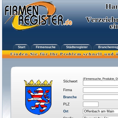
Start
Firmensuche
Städteregister
Branchenreg
(Firmensuche, Produkte, Di
Stichwort
Firma
Branche
PLZ
Ort