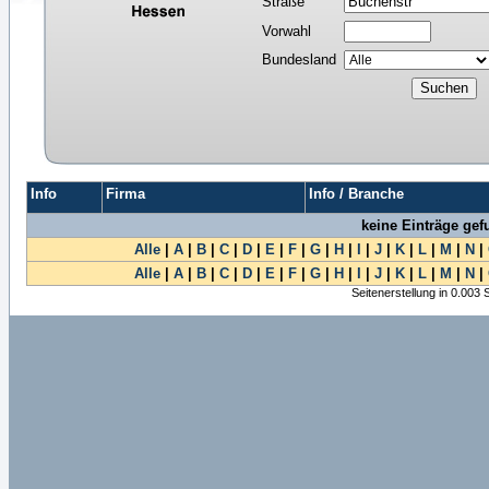
Straße
Vorwahl
Bundesland
Info
Firma
Info / Branche
keine Einträge ge
Alle
|
A
|
B
|
C
|
D
|
E
|
F
|
G
|
H
|
I
|
J
|
K
|
L
|
M
|
N
|
Alle
|
A
|
B
|
C
|
D
|
E
|
F
|
G
|
H
|
I
|
J
|
K
|
L
|
M
|
N
|
Seitenerstellung in 0.003