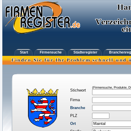
Start
Firmensuche
Städteregister
Branchenreg
(Firmensuche, Produkte, Di
Stichwort
Firma
Branche
PLZ
Ort