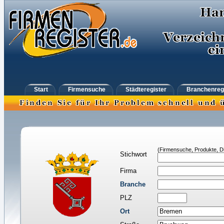
Start
Firmensuche
Städteregister
Branchenreg
(Firmensuche, Produkte, Di
Stichwort
Firma
Branche
PLZ
Ort