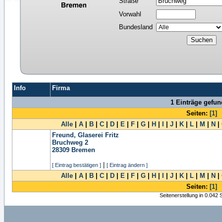
Straße
Vorwahl
Bundesland
Info
Firma
1 Einträge gefu
Seiten:
[1]
Alle
|
A
|
B
|
C
|
D
|
E
|
F
|
G
|
H
|
I
|
J
|
K
|
L
|
M
|
N
|
Freund, Glaserei Fritz
Bruchweg 2
28309
Bremen
|
[ Eintrag bestätigen ]
[ Eintrag ändern ]
Alle
|
A
|
B
|
C
|
D
|
E
|
F
|
G
|
H
|
I
|
J
|
K
|
L
|
M
|
N
|
Seiten:
[1]
Seitenerstellung in 0.042