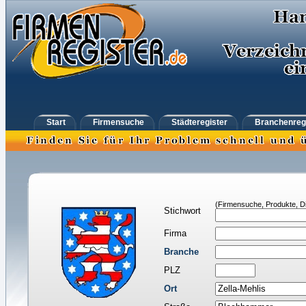
Start
Firmensuche
Städteregister
Branchenreg
(Firmensuche, Produkte, Di
Stichwort
Firma
Branche
PLZ
Ort