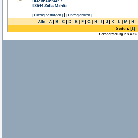
Blechhammer 3
98544
Zella-Mehlis
|
[ Eintrag bestätigen ]
[ Eintrag ändern ]
Alle
|
A
|
B
|
C
|
D
|
E
|
F
|
G
|
H
|
I
|
J
|
K
|
L
|
M
|
N
|
Seiten:
[1]
Seitenerstellung in 0.008