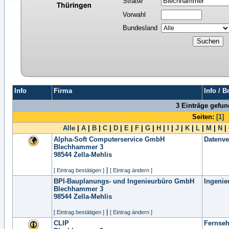
Straße
Vorwahl
Bundesland
Info
Firma
Info / 
3 Einträge gefu
Seiten:
[1]
Alle
|
A
|
B
|
C
|
D
|
E
|
F
|
G
|
H
|
I
|
J
|
K
|
L
|
M
|
N
|
Alpha-Soft Computerservice GmbH
Datenve
Blechhammer 3
98544
Zella-Mehlis
|
[ Eintrag bestätigen ]
[ Eintrag ändern ]
BPI-Bauplanungs- und Ingenieurbüro GmbH
Ingenie
Blechhammer 3
98544
Zella-Mehlis
|
[ Eintrag bestätigen ]
[ Eintrag ändern ]
CLIP
Fernseh