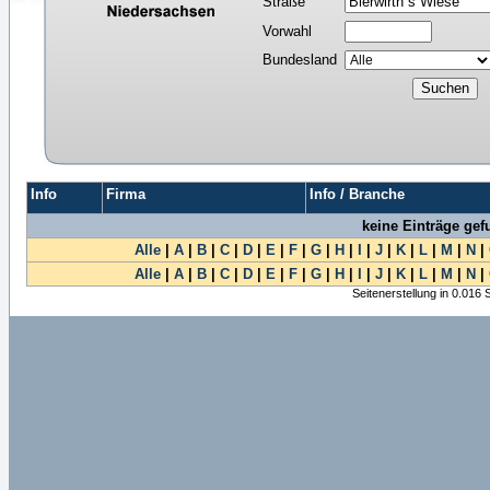
Straße
Vorwahl
Bundesland
Info
Firma
Info / Branche
keine Einträge ge
Alle
|
A
|
B
|
C
|
D
|
E
|
F
|
G
|
H
|
I
|
J
|
K
|
L
|
M
|
N
|
Alle
|
A
|
B
|
C
|
D
|
E
|
F
|
G
|
H
|
I
|
J
|
K
|
L
|
M
|
N
|
Seitenerstellung in 0.016