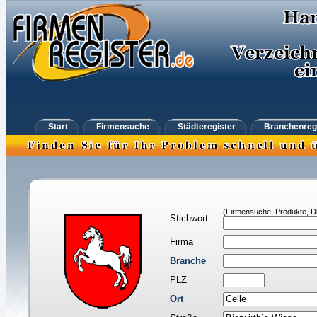
Start
Firmensuche
Städteregister
Branchenreg
(Firmensuche, Produkte, Di
Stichwort
Firma
Branche
PLZ
Ort