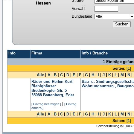
Straße
Vorwahl
Bundesland
Info
Firma
Info / Branche
1 Einträge gefu
Seiten:
[1]
Alle
|
A
|
B
|
C
|
D
|
E
|
F
|
G
|
H
|
I
|
J
|
K
|
L
|
M
|
N
|
Räder und Reifen Kurt
Bau- u. Siedlungsgesellscha
Biebighäuser
Wohnungsuntern., Baugeno
Biedenkopfer Str. 5
35088
Battenberg, Eder
|
[ Eintrag bestätigen ]
[ Eintrag
ändern ]
Alle
|
A
|
B
|
C
|
D
|
E
|
F
|
G
|
H
|
I
|
J
|
K
|
L
|
M
|
N
|
Seiten:
[1]
Seitenerstellung in 0.003