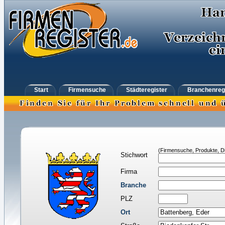
Start
Firmensuche
Städteregister
Branchenreg
(Firmensuche, Produkte, Di
Stichwort
Firma
Branche
PLZ
Ort