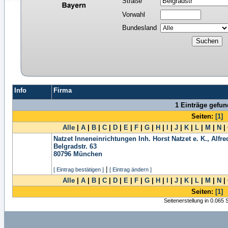
Straße
Vorwahl
Bundesland
Info
Firma
1 Einträge gefu
Seiten:
[1]
Alle
|
A
|
B
|
C
|
D
|
E
|
F
|
G
|
H
|
I
|
J
|
K
|
L
|
M
|
N
|
Natzet Inneneinrichtungen Inh. Horst Natzet e. K., Alfre
Belgradstr. 63
80796
München
|
[ Eintrag bestätigen ]
[ Eintrag ändern ]
Alle
|
A
|
B
|
C
|
D
|
E
|
F
|
G
|
H
|
I
|
J
|
K
|
L
|
M
|
N
|
Seiten:
[1]
Seitenerstellung in 0.065