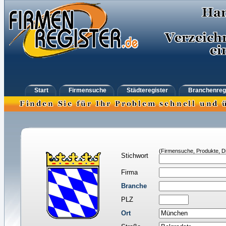
Start
Firmensuche
Städteregister
Branchenreg
(Firmensuche, Produkte, Di
Stichwort
Firma
Branche
PLZ
Ort