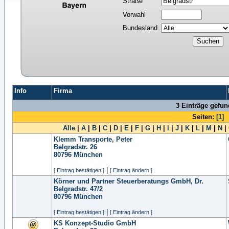
Straße
Vorwahl
Bundesland
Info
Firma
3 Einträge gefu
Seiten:
[1]
Alle
|
A
|
B
|
C
|
D
|
E
|
F
|
G
|
H
|
I
|
J
|
K
|
L
|
M
|
N
|
Klemm Transporte, Peter
Belgradstr. 26
80796
München
|
[ Eintrag bestätigen ]
[ Eintrag ändern ]
Körner und Partner Steuerberatungs GmbH, Dr.
Belgradstr. 47/2
80796
München
|
[ Eintrag bestätigen ]
[ Eintrag ändern ]
KS Konzept-Studio GmbH