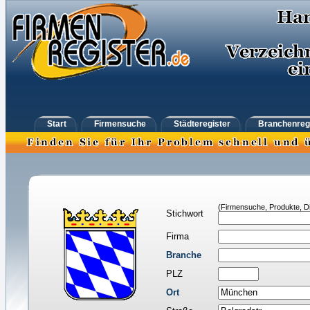
Start
Firmensuche
Städteregister
Branchenreg
(Firmensuche, Produkte, Di
Stichwort
Firma
Branche
PLZ
Ort