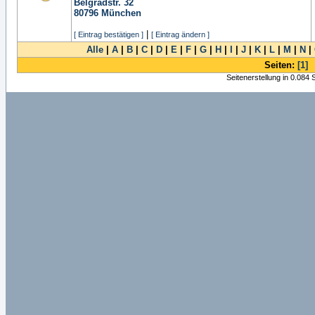
Belgradstr. 32
80796
München
|
[ Eintrag bestätigen ]
[ Eintrag ändern ]
Alle
|
A
|
B
|
C
|
D
|
E
|
F
|
G
|
H
|
I
|
J
|
K
|
L
|
M
|
N
|
Seiten:
[1]
Seitenerstellung in 0.084