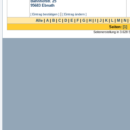
Bahnhofstr. 25
95683
Ebnath
|
[ Eintrag bestätigen ]
[ Eintrag ändern ]
Alle
|
A
|
B
|
C
|
D
|
E
|
F
|
G
|
H
|
I
|
J
|
K
|
L
|
M
|
N
|
Seiten:
[1]
Seitenerstellung in 3.628