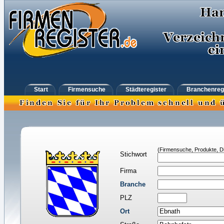
Start
Firmensuche
Städteregister
Branchenreg
(Firmensuche, Produkte, Di
Stichwort
Firma
Branche
PLZ
Ort