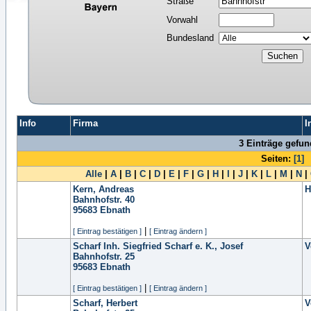
Straße
Vorwahl
Bundesland
Info
Firma
I
3 Einträge gefu
Seiten:
[1]
Alle
|
A
|
B
|
C
|
D
|
E
|
F
|
G
|
H
|
I
|
J
|
K
|
L
|
M
|
N
|
Kern, Andreas
H
Bahnhofstr. 40
95683
Ebnath
|
[ Eintrag bestätigen ]
[ Eintrag ändern ]
Scharf Inh. Siegfried Scharf e. K., Josef
V
Bahnhofstr. 25
95683
Ebnath
|
[ Eintrag bestätigen ]
[ Eintrag ändern ]
Scharf, Herbert
V