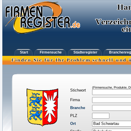
Start
Firmensuche
Städteregister
Branchenreg
(Firmensuche, Produkte, Di
Stichwort
Firma
Branche
PLZ
Ort