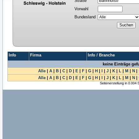
Straße
Vorwahl
Bundesland
Info
Firma
Info / Branche
keine Einträge ge
Alle
|
A
|
B
|
C
|
D
|
E
|
F
|
G
|
H
|
I
|
J
|
K
|
L
|
M
|
N
|
Alle
|
A
|
B
|
C
|
D
|
E
|
F
|
G
|
H
|
I
|
J
|
K
|
L
|
M
|
N
|
Seitenerstellung in 0.004