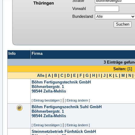
Straße
Vorwahl
Bundesland
Info
Firma
3 Einträge gefu
Seiten:
[1]
Alle
|
A
|
B
|
C
|
D
|
E
|
F
|
G
|
H
|
I
|
J
|
K
|
L
|
M
|
N
|
Böhm Fertigungstechnik GmbH
Böhmerbergstr. 1
98544
Zella-Mehlis
|
[ Eintrag bestätigen ]
[ Eintrag ändern ]
Böhm Fertigungszechnik Suhl GmbH
Böhmerbergstr. 1
98544
Zella-Mehlis
|
[ Eintrag bestätigen ]
[ Eintrag ändern ]
Steinmetzbetrieb Fünfstück GmbH