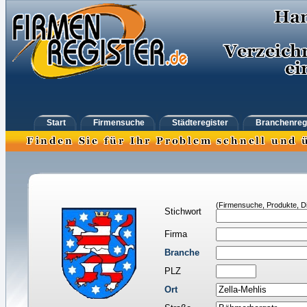
Start
Firmensuche
Städteregister
Branchenreg
(Firmensuche, Produkte, Di
Stichwort
Firma
Branche
PLZ
Ort