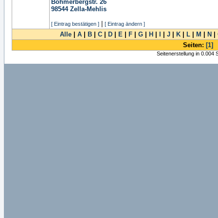
Böhmerbergstr. 26
98544
Zella-Mehlis
|
[ Eintrag bestätigen ]
[ Eintrag ändern ]
Alle
|
A
|
B
|
C
|
D
|
E
|
F
|
G
|
H
|
I
|
J
|
K
|
L
|
M
|
N
|
Seiten:
[1]
Seitenerstellung in 0.004