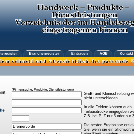
teregister
Branchenregister
Eintragen
AGB
Kontakt
(Firmensuche, Produkte, Dienstleistungen)
ort
Groß- und Kleinschreibung w
nicht unterschieden.
In alle Feldern können auch
che
Teilausdrücke eingegeben we
Z.B. bei PLZ nur 3 oder nur 
Die besten Ergebnisse erziel
Sie, wenn sie ein Stichwort 
eine Stadt eingeben