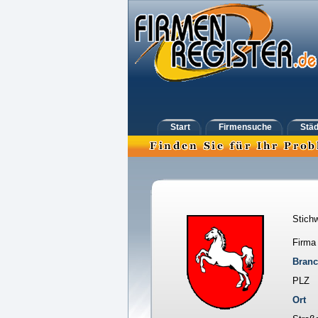
Start
Firmensuche
Städ
Stichw
Firma
Bran
PLZ
Ort