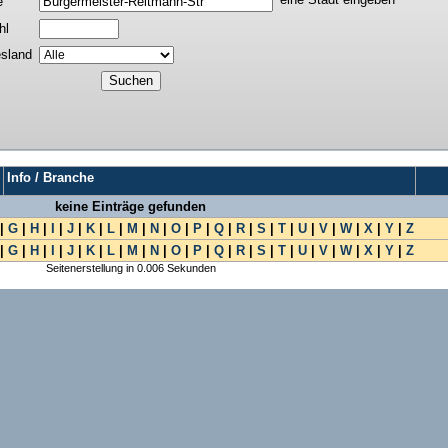
e
hl
sland
Info / Branche
keine Einträge gefunden
|
G
|
H
|
I
|
J
|
K
|
L
|
M
|
N
|
O
|
P
|
Q
|
R
|
S
|
T
|
U
|
V
|
W
|
X
|
Y
|
Z
|
G
|
H
|
I
|
J
|
K
|
L
|
M
|
N
|
O
|
P
|
Q
|
R
|
S
|
T
|
U
|
V
|
W
|
X
|
Y
|
Z
Seitenerstellung in 0.006 Sekunden