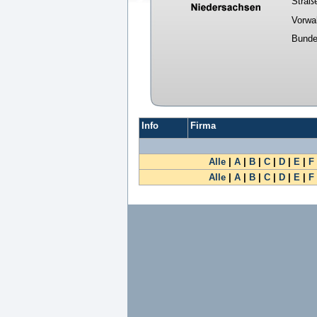
Straß
Vorwa
Bunde
Info
Firma
Alle
|
A
|
B
|
C
|
D
|
E
|
F
Alle
|
A
|
B
|
C
|
D
|
E
|
F