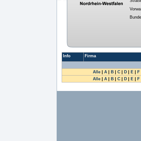
Straß
Vorwa
Bunde
Info
Firma
Alle
|
A
|
B
|
C
|
D
|
E
|
F
Alle
|
A
|
B
|
C
|
D
|
E
|
F