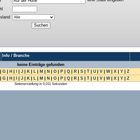
e
hl
sland
Info / Branche
keine Einträge gefunden
|
G
|
H
|
I
|
J
|
K
|
L
|
M
|
N
|
O
|
P
|
Q
|
R
|
S
|
T
|
U
|
V
|
W
|
X
|
Y
|
Z
|
G
|
H
|
I
|
J
|
K
|
L
|
M
|
N
|
O
|
P
|
Q
|
R
|
S
|
T
|
U
|
V
|
W
|
X
|
Y
|
Z
Seitenerstellung in 0.011 Sekunden