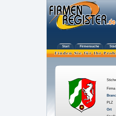
Start
Firmensuche
Städ
Stichw
Firma
Bran
PLZ
Ort