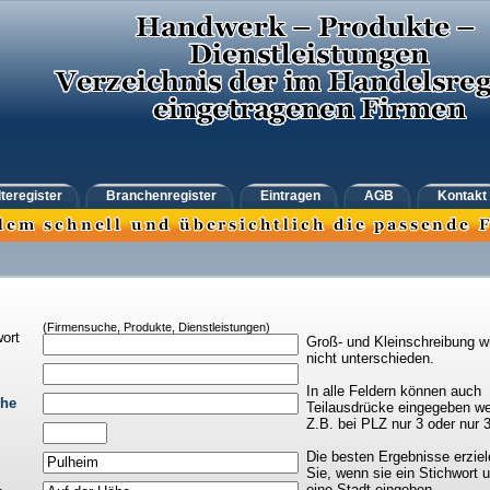
teregister
Branchenregister
Eintragen
AGB
Kontakt
(Firmensuche, Produkte, Dienstleistungen)
ort
Groß- und Kleinschreibung w
nicht unterschieden.
In alle Feldern können auch
che
Teilausdrücke eingegeben we
Z.B. bei PLZ nur 3 oder nur 
Die besten Ergebnisse erziel
Sie, wenn sie ein Stichwort 
eine Stadt eingeben