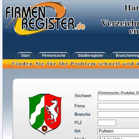
Start
Firmensuche
Städteregister
Branchenreg
(Firmensuche, Produkte, Di
Stichwort
Firma
Branche
PLZ
Ort