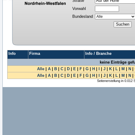
Straße
Vorwahl
Bundesland
Info
Firma
Info / Branche
keine Einträge ge
Alle
|
A
|
B
|
C
|
D
|
E
|
F
|
G
|
H
|
I
|
J
|
K
|
L
|
M
|
N
|
Alle
|
A
|
B
|
C
|
D
|
E
|
F
|
G
|
H
|
I
|
J
|
K
|
L
|
M
|
N
|
Seitenerstellung in 0.012