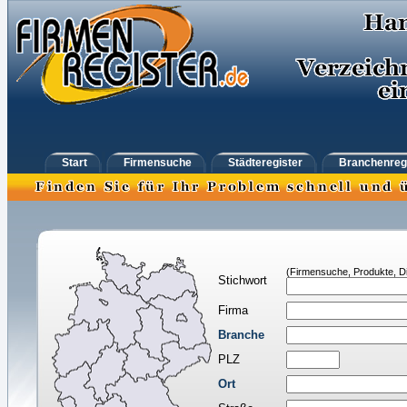
Start
Firmensuche
Städteregister
Branchenreg
(Firmensuche, Produkte, Di
Stichwort
Firma
Branche
PLZ
Ort