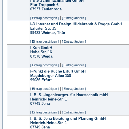
I & S Schuhfachhandel GmbH
Flur Troppach 6
07937
Zeulenroda
|
[ Eintrag bestätigen ]
[ Eintrag ändern ]
I-D Internet und Design Hildebrandt & Rogge GmbH
Erfurter Str. 35
99423
Weimar, Thür
|
[ Eintrag bestätigen ]
[ Eintrag ändern ]
I-Kon GmbH
Hohe Str. 16
07570
Weida
|
[ Eintrag bestätigen ]
[ Eintrag ändern ]
I-Punkt die Küche Erfurt GmbH
Magdeburger Allee 159
99086
Erfurt
|
[ Eintrag bestätigen ]
[ Eintrag ändern ]
I. B. S. -Ingenieurges. für Haustechnik mbH
Heinrich-Heine-Str. 1
07749
Jena
|
[ Eintrag bestätigen ]
[ Eintrag ändern ]
I. B. S. Jena Beratung und Planung GmbH
Heinrich-Heine-Str. 1
07749
Jena