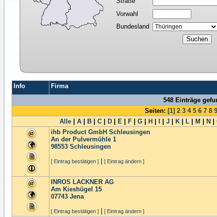
Straße
Vorwahl
Bundesland
Info
Firma
548 Einträge gef
Seiten:
[1]
2
3
4
5
6
7
8
Alle
|
A
|
B
|
C
|
D
|
E
|
F
|
G
|
H
|
I
|
J
|
K
|
L
|
M
|
N
|
ihb Product GmbH Schleusingen
An der Pulvermühle 1
98553
Schleusingen
|
[ Eintrag bestätigen ]
[ Eintrag ändern ]
INROS LACKNER AG
Am Kieshügel 15
07743
Jena
|
[ Eintrag bestätigen ]
[ Eintrag ändern ]