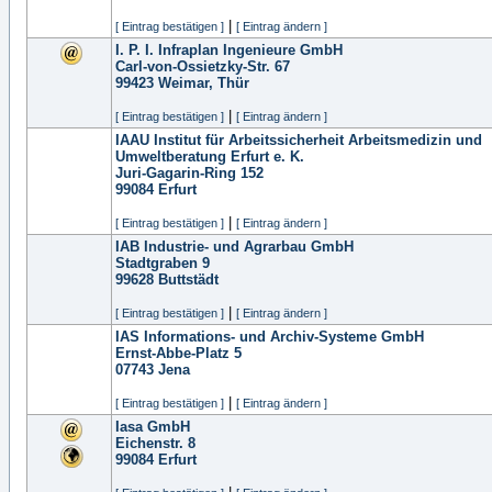
|
[ Eintrag bestätigen ]
[ Eintrag ändern ]
I. P. I. Infraplan Ingenieure GmbH
Carl-von-Ossietzky-Str. 67
99423
Weimar, Thür
|
[ Eintrag bestätigen ]
[ Eintrag ändern ]
IAAU Institut für Arbeitssicherheit Arbeitsmedizin und
Umweltberatung Erfurt e. K.
Juri-Gagarin-Ring 152
99084
Erfurt
|
[ Eintrag bestätigen ]
[ Eintrag ändern ]
IAB Industrie- und Agrarbau GmbH
Stadtgraben 9
99628
Buttstädt
|
[ Eintrag bestätigen ]
[ Eintrag ändern ]
IAS Informations- und Archiv-Systeme GmbH
Ernst-Abbe-Platz 5
07743
Jena
|
[ Eintrag bestätigen ]
[ Eintrag ändern ]
Iasa GmbH
Eichenstr. 8
99084
Erfurt