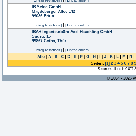
|
[ Eintrag bestätigen ]
[ Eintrag ändern ]
IB Seteq GmbH
Magdeburger Allee 142
99086
Erfurt
|
[ Eintrag bestätigen ]
[ Eintrag ändern ]
IBAH Ingenieurbüro Axel Heuchling GmbH
Südstr. 15
99867
Gotha, Thür
|
[ Eintrag bestätigen ]
[ Eintrag ändern ]
Alle
|
A
|
B
|
C
|
D
|
E
|
F
|
G
|
H
|
I
|
J
|
K
|
L
|
M
|
N
|
Seiten:
[1]
2
3
4
5
6
7
8
Seitenerstellung in 0.071
© 2004 - 2026 w