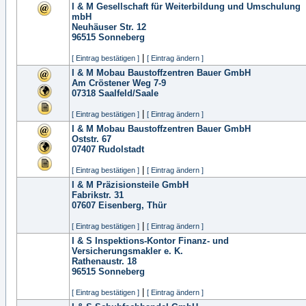
I & M Gesellschaft für Weiterbildung und Umschulung
mbH
Neuhäuser Str. 12
96515
Sonneberg
|
[ Eintrag bestätigen ]
[ Eintrag ändern ]
I & M Mobau Baustoffzentren Bauer GmbH
Am Cröstener Weg 7-9
07318
Saalfeld/Saale
|
[ Eintrag bestätigen ]
[ Eintrag ändern ]
I & M Mobau Baustoffzentren Bauer GmbH
Oststr. 67
07407
Rudolstadt
|
[ Eintrag bestätigen ]
[ Eintrag ändern ]
I & M Präzisionsteile GmbH
Fabrikstr. 31
07607
Eisenberg, Thür
|
[ Eintrag bestätigen ]
[ Eintrag ändern ]
I & S Inspektions-Kontor Finanz- und
Versicherungsmakler e. K.
Rathenaustr. 18
96515
Sonneberg
|
[ Eintrag bestätigen ]
[ Eintrag ändern ]