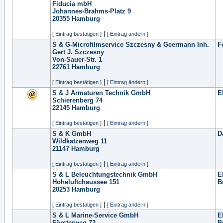
Fiducia mbH
Johannes-Brahms-Platz 9
20355
Hamburg
|
[ Eintrag bestätigen ]
[ Eintrag ändern ]
S & G-Microfilmservice Szczesny & Geermann Inh.
F
Gert J. Szczesny
Von-Sauer-Str. 1
22761
Hamburg
|
[ Eintrag bestätigen ]
[ Eintrag ändern ]
S & J Armaturen Technik GmbH
E
Schierenberg 74
22145
Hamburg
|
[ Eintrag bestätigen ]
[ Eintrag ändern ]
S & K GmbH
D
Wildkatzenweg 11
21147
Hamburg
|
[ Eintrag bestätigen ]
[ Eintrag ändern ]
S & L Beleuchtungstechnik GmbH
E
Hoheluftchaussee 151
B
20253
Hamburg
|
[ Eintrag bestätigen ]
[ Eintrag ändern ]
S & L Marine-Service GmbH
E
Försterweg 73
B