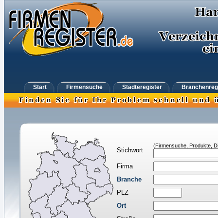
Start
Firmensuche
Städteregister
Branchenreg
(Firmensuche, Produkte, Di
Stichwort
Firma
Branche
PLZ
Ort