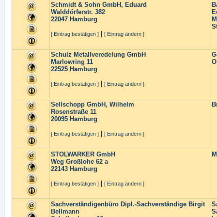
Schmidt & Sohn GmbH, Eduard
B
Walddörferstr. 382
E
22047
Hamburg
M
S
|
[ Eintrag bestätigen ]
[ Eintrag ändern ]
Schulz Metallveredelung GmbH
G
Marlowring 11
O
22525
Hamburg
|
[ Eintrag bestätigen ]
[ Eintrag ändern ]
Sellschopp GmbH, Wilhelm
B
Rosenstraße 11
20095
Hamburg
|
[ Eintrag bestätigen ]
[ Eintrag ändern ]
STOLWARKER GmbH
M
Weg Großlohe 62 a
22143
Hamburg
|
[ Eintrag bestätigen ]
[ Eintrag ändern ]
Sachverständigenbüro Dipl.-Sachverständige Birgit
S
Bellmann
S