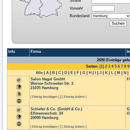
Straße
Vorwahl
Bundesland
Info
Firma
I
2690 Einträge gef
Seiten:
[1]
2
3
4
5
6
7
8
9
Alle
|
A
|
B
|
C
|
D
|
E
|
F
|
G
|
H
|
I
|
J
|
K
|
L
|
M
|
N
|
Salon Hagel GmbH
F
Werner-Schroeder-Str. 2
21035
Hamburg
|
[ Eintrag bestätigen ]
[ Eintrag ändern ]
Schiefer & Co. (GmbH & Co.)
G
Ellmenreichstr. 24
O
20099
Hamburg
|
[ Eintrag bestätigen ]
[ Eintrag ändern ]