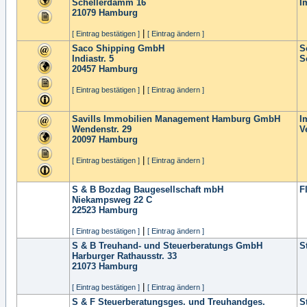
Schellerdamm 16
I
21079
Hamburg
|
[ Eintrag bestätigen ]
[ Eintrag ändern ]
Saco Shipping GmbH
S
Indiastr. 5
S
20457
Hamburg
|
[ Eintrag bestätigen ]
[ Eintrag ändern ]
Savills Immobilien Management Hamburg GmbH
I
Wendenstr. 29
V
20097
Hamburg
|
[ Eintrag bestätigen ]
[ Eintrag ändern ]
S & B Bozdag Baugesellschaft mbH
F
Niekampsweg 22 C
22523
Hamburg
|
[ Eintrag bestätigen ]
[ Eintrag ändern ]
S & B Treuhand- und Steuerberatungs GmbH
S
Harburger Rathausstr. 33
21073
Hamburg
|
[ Eintrag bestätigen ]
[ Eintrag ändern ]
S & F Steuerberatungsges. und Treuhandges.
S