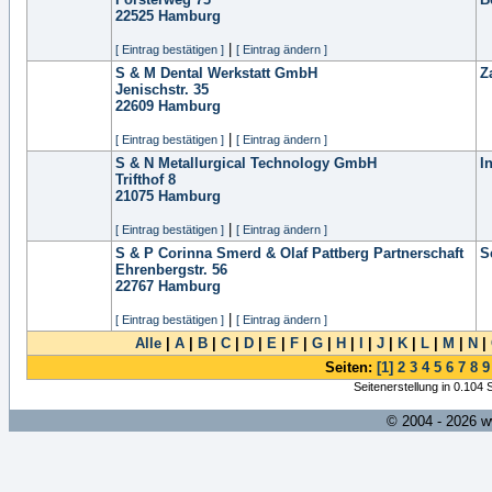
22525
Hamburg
|
[ Eintrag bestätigen ]
[ Eintrag ändern ]
S & M Dental Werkstatt GmbH
Z
Jenischstr. 35
22609
Hamburg
|
[ Eintrag bestätigen ]
[ Eintrag ändern ]
S & N Metallurgical Technology GmbH
I
Trifthof 8
21075
Hamburg
|
[ Eintrag bestätigen ]
[ Eintrag ändern ]
S & P Corinna Smerd & Olaf Pattberg Partnerschaft
S
Ehrenbergstr. 56
22767
Hamburg
|
[ Eintrag bestätigen ]
[ Eintrag ändern ]
Alle
|
A
|
B
|
C
|
D
|
E
|
F
|
G
|
H
|
I
|
J
|
K
|
L
|
M
|
N
|
Seiten:
[1]
2
3
4
5
6
7
8
9
Seitenerstellung in 0.104
© 2004 - 2026 w