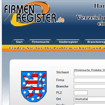
Start
Firmensuche
Städteregister
Branchenreg
(Firmensuche, Produkte, Di
Stichwort
Firma
Branche
PLZ
Ort