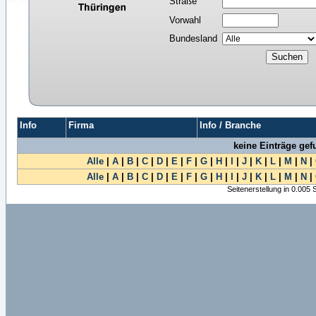
Straße
Vorwahl
Bundesland
Info
Firma
Info / Branche
keine Einträge ge
Alle
|
A
|
B
|
C
|
D
|
E
|
F
|
G
|
H
|
I
|
J
|
K
|
L
|
M
|
N
|
Alle
|
A
|
B
|
C
|
D
|
E
|
F
|
G
|
H
|
I
|
J
|
K
|
L
|
M
|
N
|
Seitenerstellung in 0.005