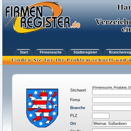
Start
Firmensuche
Städteregister
Branchenreg
(Firmensuche, Produkte, Di
Stichwort
Firma
Branche
PLZ
Ort