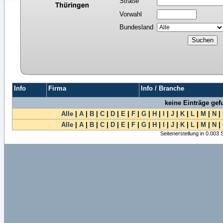
Straße
Vorwahl
Bundesland
Info
Firma
Info / Branche
keine Einträge ge
Alle
|
A
|
B
|
C
|
D
|
E
|
F
|
G
|
H
|
I
|
J
|
K
|
L
|
M
|
N
|
Alle
|
A
|
B
|
C
|
D
|
E
|
F
|
G
|
H
|
I
|
J
|
K
|
L
|
M
|
N
|
Seitenerstellung in 0.003