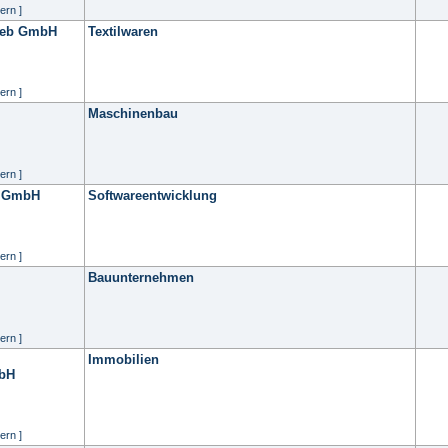
ern ]
rieb GmbH
Textilwaren
ern ]
Maschinenbau
ern ]
e GmbH
Softwareentwicklung
ern ]
Bauunternehmen
ern ]
Immobilien
mbH
ern ]