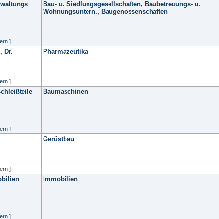
rwaltungs
Bau- u. Siedlungsgesellschaften, Baubetreuungs- u.
Wohnungsuntern., Baugenossenschaften
ern ]
 Dr.
Pharmazeutika
ern ]
hleißteile
Baumaschinen
ern ]
Gerüstbau
ern ]
bilien
Immobilien
ern ]