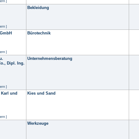
ern ]
Bekleidung
ern ]
e GmbH
Bürotechnik
ern ]
u.
Unternehmensberatung
., Dipl. Ing.
ern ]
Karl und
Kies und Sand
ern ]
Werkzeuge