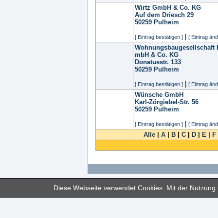
Wirtz GmbH & Co. KG
Auf dem Driesch 29
50259
Pulheim
|
[ Eintrag bestätigen ]
[ Eintrag änd
Wohnungsbaugesellschaft 
mbH & Co. KG
Donatusstr. 133
50259
Pulheim
|
[ Eintrag bestätigen ]
[ Eintrag änd
Wünsche GmbH
Karl-Zörgiebel-Str. 56
50259
Pulheim
|
[ Eintrag bestätigen ]
[ Eintrag änd
Alle
|
A
|
B
|
C
|
D
|
E
|
F
Diese Webseite verwendet Cookies. Mit der Nutzung u