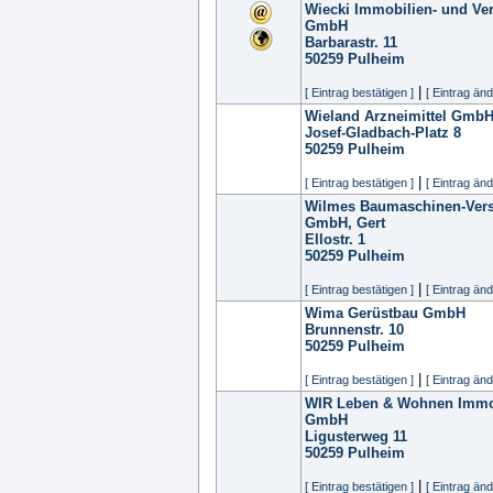
Wiecki Immobilien- und Ve
GmbH
Barbarastr. 11
50259
Pulheim
|
[ Eintrag bestätigen ]
[ Eintrag änd
Wieland Arzneimittel GmbH,
Josef-Gladbach-Platz 8
50259
Pulheim
|
[ Eintrag bestätigen ]
[ Eintrag änd
Wilmes Baumaschinen-Versc
GmbH, Gert
Ellostr. 1
50259
Pulheim
|
[ Eintrag bestätigen ]
[ Eintrag änd
Wima Gerüstbau GmbH
Brunnenstr. 10
50259
Pulheim
|
[ Eintrag bestätigen ]
[ Eintrag änd
WIR Leben & Wohnen Immo
GmbH
Ligusterweg 11
50259
Pulheim
|
[ Eintrag bestätigen ]
[ Eintrag änd