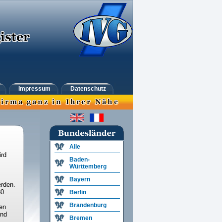
Impressum
Datenschutz
Alle
ird
Baden-
Württemberg
Bayern
rden.
30
Berlin
Brandenburg
en
und
Bremen