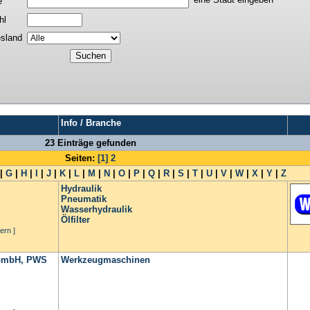
e
hl
sland
Info / Branche
23 Einträge gefunden
Seiten:
[1]
2
|
G
|
H
|
I
|
J
|
K
|
L
|
M
|
N
|
O
|
P
|
Q
|
R
|
S
|
T
|
U
|
V
|
W
|
X
|
Y
|
Z
Hydraulik
Pneumatik
Wasserhydraulik
Ölfilter
ern ]
 GmbH, PWS
Werkzeugmaschinen