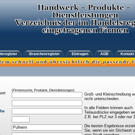
teregister
Branchenregister
Eintragen
AGB
Kontakt
(Firmensuche, Produkte, Dienstleistungen)
ort
Groß- und Kleinschreibung w
nicht unterschieden.
In alle Feldern können auch
che
Teilausdrücke eingegeben we
Z.B. bei PLZ nur 3 oder nur 
Die besten Ergebnisse erziel
Sie, wenn sie ein Stichwort 
eine Stadt eingeben