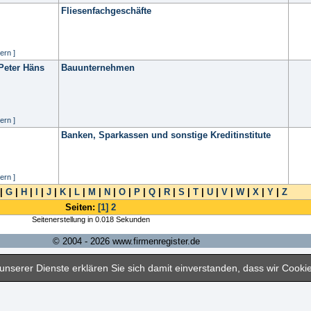
Fliesenfachgeschäfte
ern ]
Peter Häns
Bauunternehmen
ern ]
Banken, Sparkassen und sonstige Kreditinstitute
ern ]
|
G
|
H
|
I
|
J
|
K
|
L
|
M
|
N
|
O
|
P
|
Q
|
R
|
S
|
T
|
U
|
V
|
W
|
X
|
Y
|
Z
Seiten:
[1]
2
Seitenerstellung in 0.018 Sekunden
© 2004 - 2026 www.firmenregister.de
nserer Dienste erklären Sie sich damit einverstanden, dass wir Cook