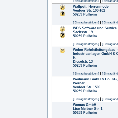
|
[ Eintrag bestätigen ]
[ Eintrag änd
Wallpott, Herrenmode
Venloer Str. 100-102
50259
Pulheim
|
[ Eintrag bestätigen ]
[ Eintrag änd
WDS Software und Servic
Sachsstr. 19
50259
Pulheim
|
[ Eintrag bestätigen ]
[ Eintrag änd
Weber Rohrleileitungsbau- 
Industrieanlagen GmbH & Co
H.
Dieselstr. 13
50259
Pulheim
|
[ Eintrag bestätigen ]
[ Eintrag änd
Weitmann GmbH & Co. KG, 
Werner
Venloer Str. 1500
50259
Pulheim
|
[ Eintrag bestätigen ]
[ Eintrag änd
Wemas GmbH
Lise-Meitner-Str. 1
50259
Pulheim