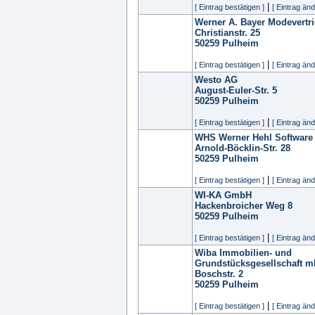
|
[ Eintrag bestätigen ]
[ Eintrag änd
Werner A. Bayer Modevert
Christianstr. 25
50259
Pulheim
|
[ Eintrag bestätigen ]
[ Eintrag änd
Westo AG
August-Euler-Str. 5
50259
Pulheim
|
[ Eintrag bestätigen ]
[ Eintrag änd
WHS Werner Hehl Softwar
Arnold-Böcklin-Str. 28
50259
Pulheim
|
[ Eintrag bestätigen ]
[ Eintrag änd
WI-KA GmbH
Hackenbroicher Weg 8
50259
Pulheim
|
[ Eintrag bestätigen ]
[ Eintrag änd
Wiba Immobilien- und
Grundstücksgesellschaft 
Boschstr. 2
50259
Pulheim
|
[ Eintrag bestätigen ]
[ Eintrag änd