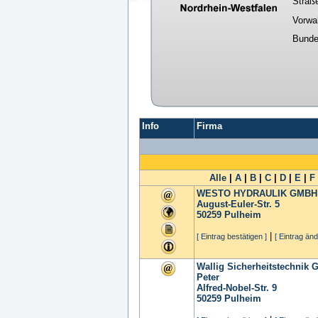
Straß
Vorwa
Bunde
Info
Firma
Alle
|
A
|
B
|
C
|
D
|
E
|
F
WESTO HYDRAULIK GMBH
August-Euler-Str. 5
50259
Pulheim
|
[ Eintrag bestätigen ]
[ Eintrag änd
Wallig Sicherheitstechnik
Peter
Alfred-Nobel-Str. 9
50259
Pulheim