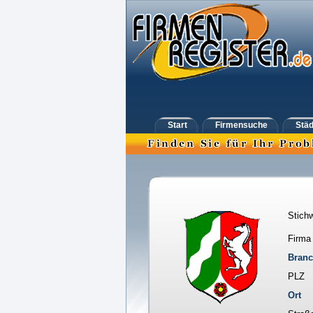
Start
Firmensuche
Städ
Stichw
Firma
Bran
PLZ
Ort