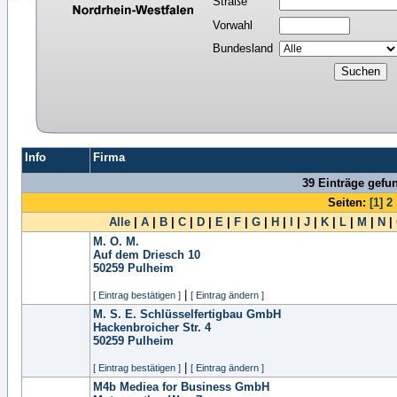
Straße
Vorwahl
Bundesland
Info
Firma
39 Einträge gefu
Seiten:
[1]
2
Alle
|
A
|
B
|
C
|
D
|
E
|
F
|
G
|
H
|
I
|
J
|
K
|
L
|
M
|
N
|
M. O. M.
Auf dem Driesch 10
50259
Pulheim
|
[ Eintrag bestätigen ]
[ Eintrag ändern ]
M. S. E. Schlüsselfertigbau GmbH
Hackenbroicher Str. 4
50259
Pulheim
|
[ Eintrag bestätigen ]
[ Eintrag ändern ]
M4b Mediea for Business GmbH