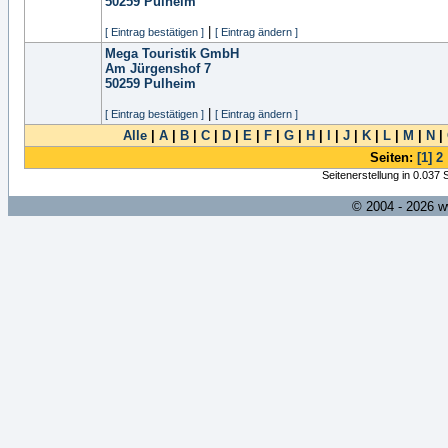
50259
Pulheim
|
[ Eintrag bestätigen ]
[ Eintrag ändern ]
Mega Touristik GmbH
Am Jürgenshof 7
50259
Pulheim
|
[ Eintrag bestätigen ]
[ Eintrag ändern ]
Alle
|
A
|
B
|
C
|
D
|
E
|
F
|
G
|
H
|
I
|
J
|
K
|
L
|
M
|
N
|
Seiten:
[1]
2
Seitenerstellung in 0.037
© 2004 - 2026 w