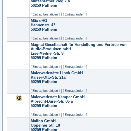
Mutzenrather Weg 7 a
50259
Pulheim
|
[ Eintrag bestätigen ]
[ Eintrag ändern ]
Mäx oHG
Hahnenstr. 43
50259
Pulheim
|
[ Eintrag bestätigen ]
[ Eintrag ändern ]
Magnat Gesellschaft für Herstellung und Vertrieb von
Audio-Produkten mbH
Lise-Meitner-Str. 9
50259
Pulheim
|
[ Eintrag bestätigen ]
[ Eintrag ändern ]
Malerwerkstätte Lipok GmbH
Kaiser-Otto-Str. 21a
50259
Pulheim
|
[ Eintrag bestätigen ]
[ Eintrag ändern ]
Malerwerkstatt Kemper GmbH
Albrecht-Dürer-Str. 86 a
50259
Pulheim
|
[ Eintrag bestätigen ]
[ Eintrag ändern ]
Malino GmbH
Oppelner Str. 18
50259
Pulheim