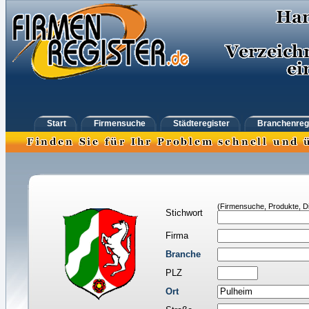
Start
Firmensuche
Städteregister
Branchenreg
(Firmensuche, Produkte, Di
Stichwort
Firma
Branche
PLZ
Ort