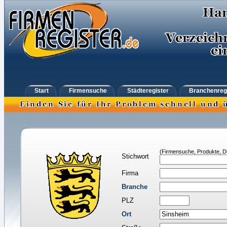
Start
Firmensuche
Städteregister
Branchenreg
(Firmensuche, Produkte, Di
Stichwort
Firma
Branche
PLZ
Ort