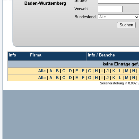
Straße
Vorwahl
Bundesland
Info
Firma
Info / Branche
keine Einträge ge
Alle
|
A
|
B
|
C
|
D
|
E
|
F
|
G
|
H
|
I
|
J
|
K
|
L
|
M
|
N
|
Alle
|
A
|
B
|
C
|
D
|
E
|
F
|
G
|
H
|
I
|
J
|
K
|
L
|
M
|
N
|
Seitenerstellung in 0.002