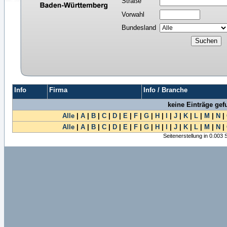
Straße
Vorwahl
Bundesland
Info
Firma
Info / Branche
keine Einträge ge
Alle
|
A
|
B
|
C
|
D
|
E
|
F
|
G
|
H
|
I
|
J
|
K
|
L
|
M
|
N
|
Alle
|
A
|
B
|
C
|
D
|
E
|
F
|
G
|
H
|
I
|
J
|
K
|
L
|
M
|
N
|
Seitenerstellung in 0.003