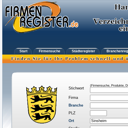
Start
Firmensuche
Städteregister
Branchenreg
(Firmensuche, Produkte, Di
Stichwort
Firma
Branche
PLZ
Ort