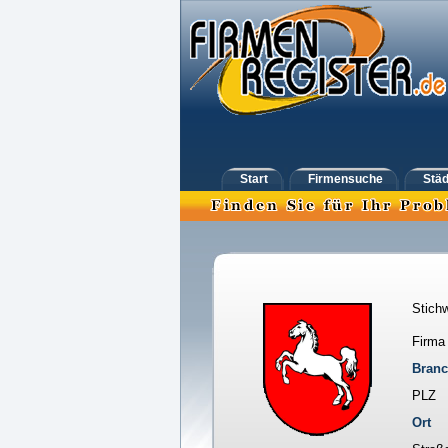
Start
Firmensuche
Städ
Stichw
Firma
Bran
PLZ
Ort