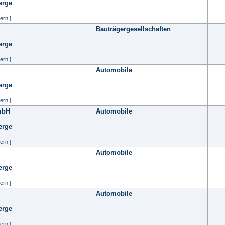
erge
ern ]
Bauträgergesellschaften
erge
ern ]
Automobile
erge
ern ]
mbH
Automobile
erge
ern ]
Automobile
erge
ern ]
Automobile
erge
ern ]