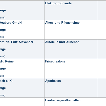
Elektrogroßhandel
erge
ern ]
 Heuberg GmbH
Alten- und Pflegeheime
erge
ern ]
t Inh. Fritz Alexander
Autoteile und -zubehör
erge
ern ]
bH, Reiner
Friseursalons
erge
ern ]
sch e. K.
Apotheken
erge
ern ]
Bauträgergesellschaften