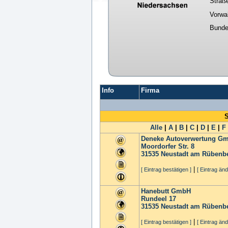
Straß
Vorwa
Bunde
Info
Firma
S
Alle
|
A
|
B
|
C
|
D
|
E
|
F
Deneke Autoverwertung G
Moordorfer Str. 8
31535
Neustadt am Rübenb
|
[ Eintrag bestätigen ]
[ Eintrag änd
Hanebutt GmbH
Rundeel 17
31535
Neustadt am Rübenb
|
[ Eintrag bestätigen ]
[ Eintrag änd