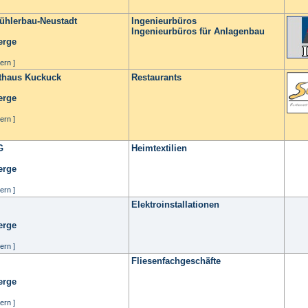
ühlerbau-Neustadt
Ingenieurbüros
Ingenieurbüros für Anlagenbau
erge
ern ]
sthaus Kuckuck
Restaurants
erge
ern ]
G
Heimtextilien
erge
ern ]
Elektroinstallationen
erge
ern ]
Fliesenfachgeschäfte
erge
ern ]