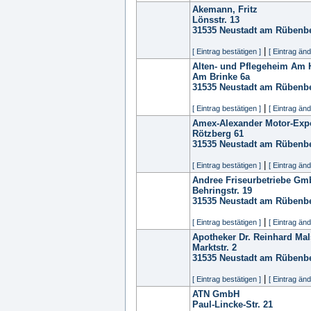
Akemann, Fritz
Lönsstr. 13
31535
Neustadt am Rübenb
|
[ Eintrag bestätigen ]
[ Eintrag änd
Alten- und Pflegeheim Am
Am Brinke 6a
31535
Neustadt am Rübenb
|
[ Eintrag bestätigen ]
[ Eintrag änd
Amex-Alexander Motor-Expor
Rötzberg 61
31535
Neustadt am Rübenb
|
[ Eintrag bestätigen ]
[ Eintrag änd
Andree Friseurbetriebe Gm
Behringstr. 19
31535
Neustadt am Rübenb
|
[ Eintrag bestätigen ]
[ Eintrag änd
Apotheker Dr. Reinhard Mal
Marktstr. 2
31535
Neustadt am Rübenb
|
[ Eintrag bestätigen ]
[ Eintrag änd
ATN GmbH
Paul-Lincke-Str. 21