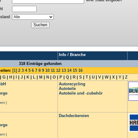
e
hl
sland
Info / Branche
318 Einträge gefunden
eiten:
[1]
2
3
4
5
6
7
8
9
10
11
12
13
14
15
16
|
G
|
H
|
I
|
J
|
K
|
L
|
M
|
N
|
O
|
P
|
Q
|
R
|
S
|
T
|
U
|
V
|
W
|
X
|
Y
|
Z
mbH
Autorecycling
Autoteile
erge
Autoteile und -zubehör
ern ]
Dachdeckereien
erge
ern ]