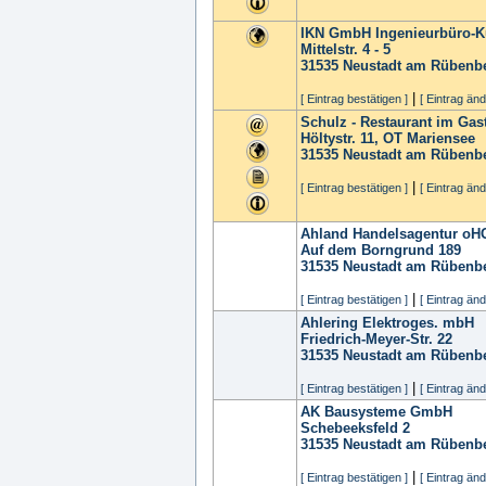
IKN GmbH Ingenieurbüro-K
Mittelstr. 4 - 5
31535
Neustadt am Rübenb
|
[ Eintrag bestätigen ]
[ Eintrag änd
Schulz - Restaurant im Ga
Höltystr. 11, OT Mariensee
31535
Neustadt am Rübenb
|
[ Eintrag bestätigen ]
[ Eintrag änd
Ahland Handelsagentur oH
Auf dem Borngrund 189
31535
Neustadt am Rübenb
|
[ Eintrag bestätigen ]
[ Eintrag änd
Ahlering Elektroges. mbH
Friedrich-Meyer-Str. 22
31535
Neustadt am Rübenb
|
[ Eintrag bestätigen ]
[ Eintrag änd
AK Bausysteme GmbH
Schebeeksfeld 2
31535
Neustadt am Rübenb
|
[ Eintrag bestätigen ]
[ Eintrag änd