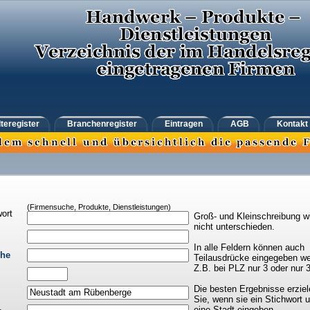
teregister
Branchenregister
Eintragen
AGB
Kontakt
(Firmensuche, Produkte, Dienstleistungen)
ort
Groß- und Kleinschreibung w
nicht unterschieden.
In alle Feldern können auch
che
Teilausdrücke eingegeben we
Z.B. bei PLZ nur 3 oder nur 
Die besten Ergebnisse erziel
Sie, wenn sie ein Stichwort 
eine Stadt eingeben