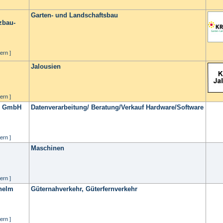
Garten- und Landschaftsbau
zbau-
ern ]
Jalousien
ern ]
me GmbH
Datenverarbeitung/ Beratung/Verkauf Hardware/Software
ern ]
Maschinen
ern ]
helm
Güternahverkehr, Güterfernverkehr
ern ]