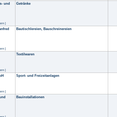
s- und
Getränke
ern ]
nfred
Bautischlereien, Bauschreinereien
ern ]
Textilwaren
ern ]
bH
Sport- und Freizeitanlagen
ern ]
 und
Bauinstallationen
ern ]