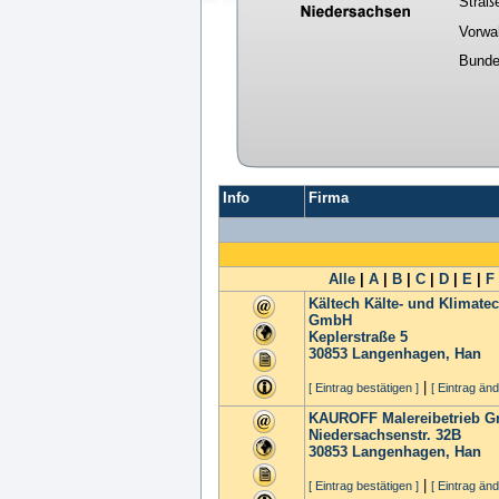
Straß
Vorwa
Bunde
Info
Firma
Alle
|
A
|
B
|
C
|
D
|
E
|
F
Kältech Kälte- und Klimate
GmbH
Keplerstraße 5
30853
Langenhagen, Han
|
[ Eintrag bestätigen ]
[ Eintrag änd
KAUROFF Malereibetrieb 
Niedersachsenstr. 32B
30853
Langenhagen, Han
|
[ Eintrag bestätigen ]
[ Eintrag änd