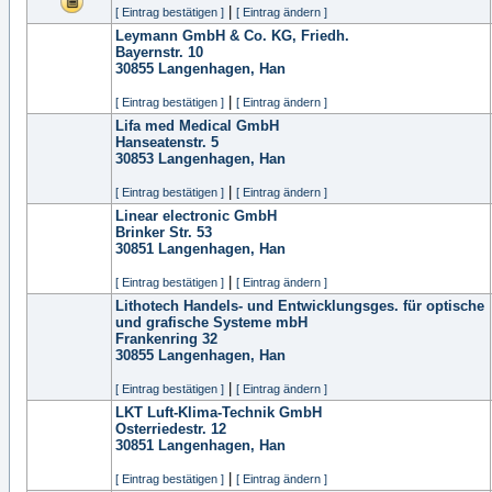
|
[ Eintrag bestätigen ]
[ Eintrag ändern ]
Leymann GmbH & Co. KG, Friedh.
Bayernstr. 10
30855
Langenhagen, Han
|
[ Eintrag bestätigen ]
[ Eintrag ändern ]
Lifa med Medical GmbH
Hanseatenstr. 5
30853
Langenhagen, Han
|
[ Eintrag bestätigen ]
[ Eintrag ändern ]
Linear electronic GmbH
Brinker Str. 53
30851
Langenhagen, Han
|
[ Eintrag bestätigen ]
[ Eintrag ändern ]
Lithotech Handels- und Entwicklungsges. für optische
und grafische Systeme mbH
Frankenring 32
30855
Langenhagen, Han
|
[ Eintrag bestätigen ]
[ Eintrag ändern ]
LKT Luft-Klima-Technik GmbH
Osterriedestr. 12
30851
Langenhagen, Han
|
[ Eintrag bestätigen ]
[ Eintrag ändern ]