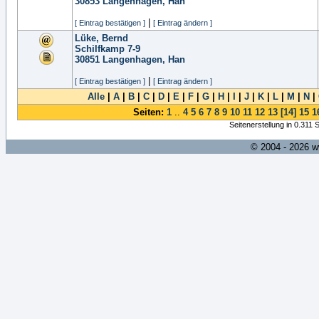
30853
Langenhagen, Han
|
[ Eintrag bestätigen ]
[ Eintrag ändern ]
Lüke, Bernd
Schilfkamp 7-9
30851
Langenhagen, Han
|
[ Eintrag bestätigen ]
[ Eintrag ändern ]
Alle
|
A
|
B
|
C
|
D
|
E
|
F
|
G
|
H
|
I
|
J
|
K
|
L
|
M
|
N
|
Seiten:
1
..
4
5
6
7
8
9
10
11
12
13
[14]
15
1
Seitenerstellung in 0.311
© 2004 - 2026 w