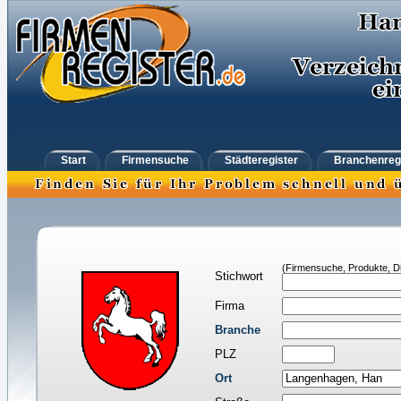
Start
Firmensuche
Städteregister
Branchenreg
(Firmensuche, Produkte, Di
Stichwort
Firma
Branche
PLZ
Ort