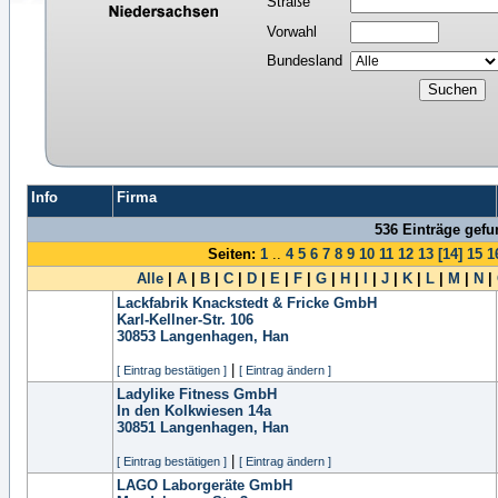
Straße
Vorwahl
Bundesland
Info
Firma
536 Einträge gef
Seiten:
1
..
4
5
6
7
8
9
10
11
12
13
[14]
15
1
Alle
|
A
|
B
|
C
|
D
|
E
|
F
|
G
|
H
|
I
|
J
|
K
|
L
|
M
|
N
|
Lackfabrik Knackstedt & Fricke GmbH
Karl-Kellner-Str. 106
30853
Langenhagen, Han
|
[ Eintrag bestätigen ]
[ Eintrag ändern ]
Ladylike Fitness GmbH
In den Kolkwiesen 14a
30851
Langenhagen, Han
|
[ Eintrag bestätigen ]
[ Eintrag ändern ]
LAGO Laborgeräte GmbH