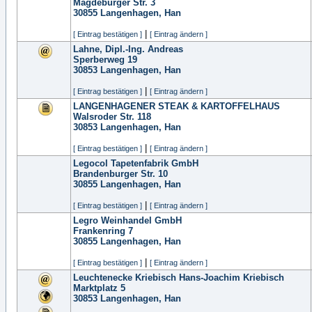
Magdeburger Str. 3
30855
Langenhagen, Han
|
[ Eintrag bestätigen ]
[ Eintrag ändern ]
Lahne, Dipl.-Ing. Andreas
Sperberweg 19
30853
Langenhagen, Han
|
[ Eintrag bestätigen ]
[ Eintrag ändern ]
LANGENHAGENER STEAK & KARTOFFELHAUS
Walsroder Str. 118
30853
Langenhagen, Han
|
[ Eintrag bestätigen ]
[ Eintrag ändern ]
Legocol Tapetenfabrik GmbH
Brandenburger Str. 10
30855
Langenhagen, Han
|
[ Eintrag bestätigen ]
[ Eintrag ändern ]
Legro Weinhandel GmbH
Frankenring 7
30855
Langenhagen, Han
|
[ Eintrag bestätigen ]
[ Eintrag ändern ]
Leuchtenecke Kriebisch Hans-Joachim Kriebisch
Marktplatz 5
30853
Langenhagen, Han