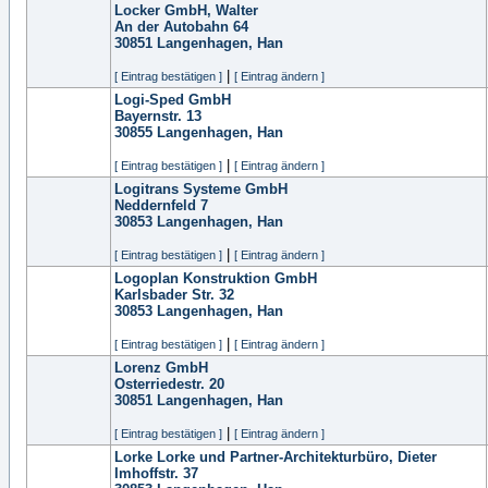
Locker GmbH, Walter
An der Autobahn 64
30851
Langenhagen, Han
|
[ Eintrag bestätigen ]
[ Eintrag ändern ]
Logi-Sped GmbH
Bayernstr. 13
30855
Langenhagen, Han
|
[ Eintrag bestätigen ]
[ Eintrag ändern ]
Logitrans Systeme GmbH
Neddernfeld 7
30853
Langenhagen, Han
|
[ Eintrag bestätigen ]
[ Eintrag ändern ]
Logoplan Konstruktion GmbH
Karlsbader Str. 32
30853
Langenhagen, Han
|
[ Eintrag bestätigen ]
[ Eintrag ändern ]
Lorenz GmbH
Osterriedestr. 20
30851
Langenhagen, Han
|
[ Eintrag bestätigen ]
[ Eintrag ändern ]
Lorke Lorke und Partner-Architekturbüro, Dieter
Imhoffstr. 37