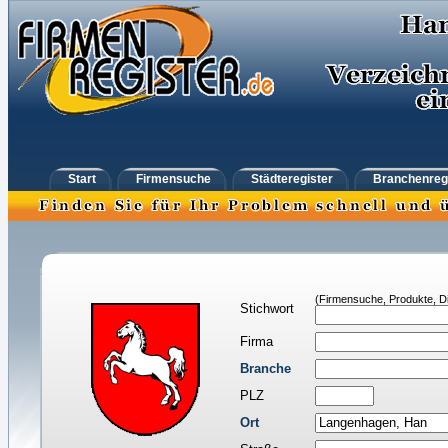
Start
Firmensuche
Städteregister
Branchenreg
(Firmensuche, Produkte, Di
Stichwort
Firma
Branche
PLZ
Ort