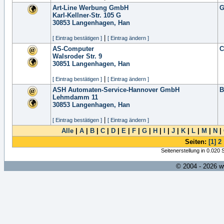
Art-Line Werbung GmbH
G
Karl-Kellner-Str. 105 G
30853
Langenhagen, Han
|
[ Eintrag bestätigen ]
[ Eintrag ändern ]
AS-Computer
C
Walsroder Str. 9
30851
Langenhagen, Han
|
[ Eintrag bestätigen ]
[ Eintrag ändern ]
ASH Automaten-Service-Hannover GmbH
B
Lehmdamm 11
30853
Langenhagen, Han
|
[ Eintrag bestätigen ]
[ Eintrag ändern ]
Alle
|
A
|
B
|
C
|
D
|
E
|
F
|
G
|
H
|
I
|
J
|
K
|
L
|
M
|
N
|
Seiten:
[1]
2
Seitenerstellung in 0.020
© 2004 - 2026 w