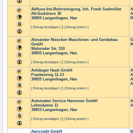
Abfluss-frei-Rohrreinigung, Inh. Frank Sudmöller
A
Alt-Godshorn 30
A
30855
Langenhagen, Han
R
|
[ Eintrag bestätigen ]
[ Eintrag ändern ]
Alexander Niescken Maschinen- und Gerätebau
G
GmbH
M
Walsroder Str. 310
30855
Langenhagen, Han
|
[ Eintrag bestätigen ]
[ Eintrag ändern ]
Anhänger Hauk GmbH
A
Frankenring 11-13
A
30855
Langenhagen, Han
A
A
|
[ Eintrag bestätigen ]
[ Eintrag ändern ]
Automaten Service Hannover GmbH
A
Lehmdamm 11
A
30853
Langenhagen, Han
|
[ Eintrag bestätigen ]
[ Eintrag ändern ]
Agricredit GmbH
B