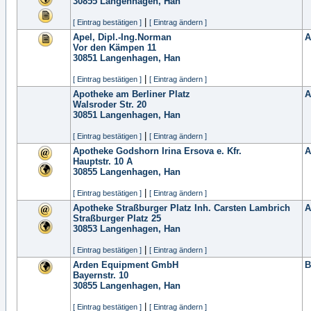
30855
Langenhagen, Han
|
[ Eintrag bestätigen ]
[ Eintrag ändern ]
Apel, Dipl.-Ing.Norman
A
Vor den Kämpen 11
30851
Langenhagen, Han
|
[ Eintrag bestätigen ]
[ Eintrag ändern ]
Apotheke am Berliner Platz
A
Walsroder Str. 20
30851
Langenhagen, Han
|
[ Eintrag bestätigen ]
[ Eintrag ändern ]
Apotheke Godshorn Irina Ersova e. Kfr.
A
Hauptstr. 10 A
30855
Langenhagen, Han
|
[ Eintrag bestätigen ]
[ Eintrag ändern ]
Apotheke Straßburger Platz Inh. Carsten Lambrich
A
Straßburger Platz 25
30853
Langenhagen, Han
|
[ Eintrag bestätigen ]
[ Eintrag ändern ]
Arden Equipment GmbH
B
Bayernstr. 10
30855
Langenhagen, Han
|
[ Eintrag bestätigen ]
[ Eintrag ändern ]