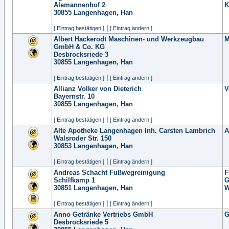
Alemannenhof 2
K
30855
Langenhagen, Han
|
[ Eintrag bestätigen ]
[ Eintrag ändern ]
Albert Hackerodt Maschinen- und Werkzeugbau
M
GmbH & Co. KG
Desbrocksriede 3
30855
Langenhagen, Han
|
[ Eintrag bestätigen ]
[ Eintrag ändern ]
Allianz Volker von Dieterich
V
Bayernstr. 10
30855
Langenhagen, Han
|
[ Eintrag bestätigen ]
[ Eintrag ändern ]
Alte Apotheke Langenhagen Inh. Carsten Lambrich
A
Walsroder Str. 150
30853
Langenhagen, Han
|
[ Eintrag bestätigen ]
[ Eintrag ändern ]
Andreas Schacht Fußwegreinigung
F
Schilfkamp 1
G
30851
Langenhagen, Han
W
|
[ Eintrag bestätigen ]
[ Eintrag ändern ]
Anno Getränke Vertriebs GmbH
G
Desbrocksriede 5