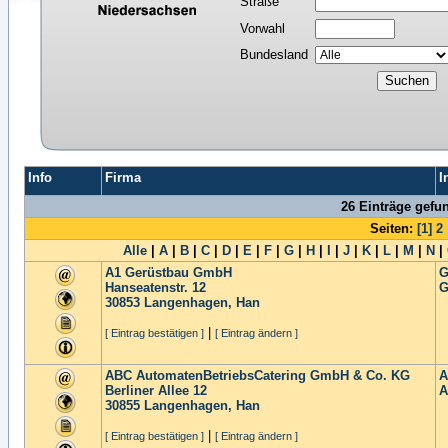
Straße
Vorwahl
Bundesland
Info
Firma
I
26 Einträge gefu
Seiten:
[1]
2
Alle
|
A
|
B
|
C
|
D
|
E
|
F
|
G
|
H
|
I
|
J
|
K
|
L
|
M
|
N
|
A1 Gerüstbau GmbH
G
Hanseatenstr. 12
G
30853
Langenhagen, Han
|
[ Eintrag bestätigen ]
[ Eintrag ändern ]
ABC AutomatenBetriebsCatering GmbH & Co. KG
A
Berliner Allee 12
A
30855
Langenhagen, Han
|
[ Eintrag bestätigen ]
[ Eintrag ändern ]