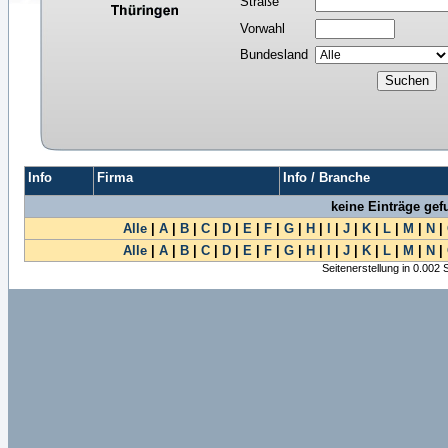
Straße
Vorwahl
Bundesland
Info
Firma
Info / Branche
keine Einträge ge
Alle
|
A
|
B
|
C
|
D
|
E
|
F
|
G
|
H
|
I
|
J
|
K
|
L
|
M
|
N
|
Alle
|
A
|
B
|
C
|
D
|
E
|
F
|
G
|
H
|
I
|
J
|
K
|
L
|
M
|
N
|
Seitenerstellung in 0.002