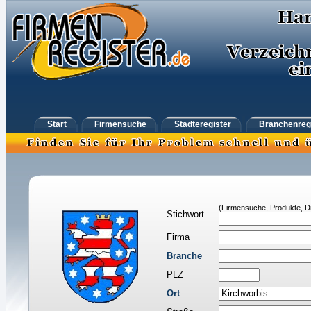
Start
Firmensuche
Städteregister
Branchenreg
(Firmensuche, Produkte, Di
Stichwort
Firma
Branche
PLZ
Ort