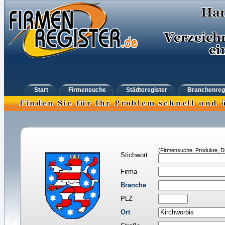
Start
Firmensuche
Städteregister
Branchenreg
(Firmensuche, Produkte, Di
Stichwort
Firma
Branche
PLZ
Ort