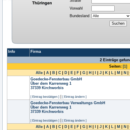
Straße
Vorwahl
Bundesland
Info
Firma
2 Einträge gefu
Seiten:
[1]
Alle
|
A
|
B
|
C
|
D
|
E
|
F
|
G
|
H
|
I
|
J
|
K
|
L
|
M
|
N
|
Goedecke-Fensterbau GmbH
Über dem Karrenweg 1
37339
Kirchworbis
|
[ Eintrag bestätigen ]
[ Eintrag ändern ]
Goedecke-Fensterbau Verwaltungs GmbH
Über dem Karrenweg 1
37339
Kirchworbis
|
[ Eintrag bestätigen ]
[ Eintrag ändern ]
Alle
|
A
|
B
|
C
|
D
|
E
|
F
|
G
|
H
|
I
|
J
|
K
|
L
|
M
|
N
|