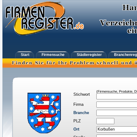
Start
Firmensuche
Städteregister
Branchenreg
(Firmensuche, Produkte, Di
Stichwort
Firma
Branche
PLZ
Ort