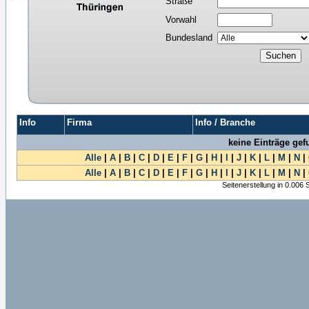
Straße
Vorwahl
Bundesland
Info
Firma
Info / Branche
keine Einträge ge
Alle
|
A
|
B
|
C
|
D
|
E
|
F
|
G
|
H
|
I
|
J
|
K
|
L
|
M
|
N
|
Alle
|
A
|
B
|
C
|
D
|
E
|
F
|
G
|
H
|
I
|
J
|
K
|
L
|
M
|
N
|
Seitenerstellung in 0.006