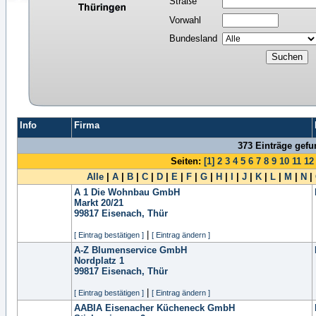
Straße
Vorwahl
Bundesland
Info
Firma
373 Einträge gef
Seiten:
[1]
2
3
4
5
6
7
8
9
10
11
12
Alle
|
A
|
B
|
C
|
D
|
E
|
F
|
G
|
H
|
I
|
J
|
K
|
L
|
M
|
N
|
A 1 Die Wohnbau GmbH
Markt 20/21
99817
Eisenach, Thür
|
[ Eintrag bestätigen ]
[ Eintrag ändern ]
A-Z Blumenservice GmbH
Nordplatz 1
99817
Eisenach, Thür
|
[ Eintrag bestätigen ]
[ Eintrag ändern ]
AABIA Eisenacher Kücheneck GmbH