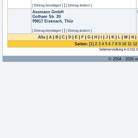
|
[ Eintrag bestätigen ]
[ Eintrag ändern ]
Assmann GmbH
Gothaer Str. 20
99817
Eisenach, Thür
|
[ Eintrag bestätigen ]
[ Eintrag ändern ]
Alle
|
A
|
B
|
C
|
D
|
E
|
F
|
G
|
H
|
I
|
J
|
K
|
L
|
M
|
N
|
Seiten:
[1]
2
3
4
5
6
7
8
9
10
11
12
Seitenerstellung in 0.011
© 2004 - 2026 w