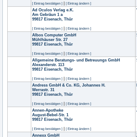
|
[ Eintrag bestätigen ]
[ Eintrag ändern ]
Ad Oculos Verlag e.K.
Am Gebräun 1 a
99817
Eisenach, Thür
|
[ Eintrag bestätigen ]
[ Eintrag ändern ]
Albos Computer GmbH
Mühlhäuser Str. 27
99817
Eisenach, Thür
|
[ Eintrag bestätigen ]
[ Eintrag ändern ]
Allgemeine Beratungs- und Betreuungs GmbH
Alexanderstr. 113
99817
Eisenach, Thür
|
[ Eintrag bestätigen ]
[ Eintrag ändern ]
Andress GmbH & Co. KG, Johannes H.
Werrastr. 31
99817
Eisenach, Thür
|
[ Eintrag bestätigen ]
[ Eintrag ändern ]
Annen-Apotheke
August-Bebel-Str. 1
99817
Eisenach, Thür
|
[ Eintrag bestätigen ]
[ Eintrag ändern ]
Annexx GmbH