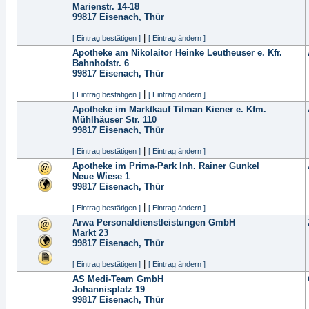
Marienstr. 14-18
99817
Eisenach, Thür
|
[ Eintrag bestätigen ]
[ Eintrag ändern ]
Apotheke am Nikolaitor Heinke Leutheuser e. Kfr.
Bahnhofstr. 6
99817
Eisenach, Thür
|
[ Eintrag bestätigen ]
[ Eintrag ändern ]
Apotheke im Marktkauf Tilman Kiener e. Kfm.
Mühlhäuser Str. 110
99817
Eisenach, Thür
|
[ Eintrag bestätigen ]
[ Eintrag ändern ]
Apotheke im Prima-Park Inh. Rainer Gunkel
Neue Wiese 1
99817
Eisenach, Thür
|
[ Eintrag bestätigen ]
[ Eintrag ändern ]
Arwa Personaldienstleistungen GmbH
Markt 23
99817
Eisenach, Thür
|
[ Eintrag bestätigen ]
[ Eintrag ändern ]
AS Medi-Team GmbH
Johannisplatz 19
99817
Eisenach, Thür