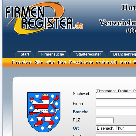
Start
Firmensuche
Städteregister
Branchenreg
(Firmensuche, Produkte, Di
Stichwort
Firma
Branche
PLZ
Ort