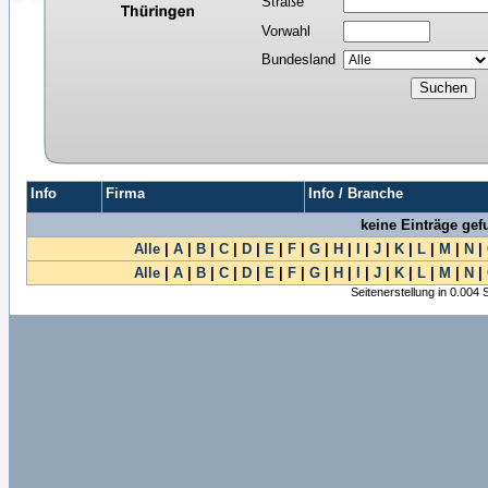
Straße
Vorwahl
Bundesland
Info
Firma
Info / Branche
keine Einträge ge
Alle
|
A
|
B
|
C
|
D
|
E
|
F
|
G
|
H
|
I
|
J
|
K
|
L
|
M
|
N
|
Alle
|
A
|
B
|
C
|
D
|
E
|
F
|
G
|
H
|
I
|
J
|
K
|
L
|
M
|
N
|
Seitenerstellung in 0.004