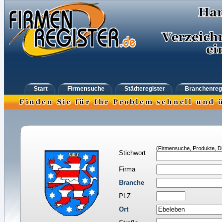
Start
Firmensuche
Städteregister
Branchenreg
(Firmensuche, Produkte, Di
Stichwort
Firma
Branche
PLZ
Ort